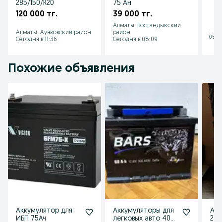
285/150/R20
75 Ан
120 000 тг.
39 000 тг.
Алматы, Бостандыкский
Алматы, Ауэзовский район
район
05 ав
Сегодня в 11:36
Сегодня в 08:09
Похожие объявления
Аккумулятор для
Аккумуляторы для
Акку
ИБП 75Ач
легковых авто 40–
230