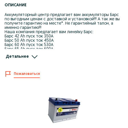
ОПИСАНИЕ
Аккумуляторный центр предлагает вам аккумуляторы Барс
по выгодным ценам с доставкой и установкой!!! А так же вы
получите гарантию на месте*. Не гарантийный талон, а
именно гарантию!!!
Наша компания предлагает вам линейку Барс:
Барс 42 Ah пуск ток 350А
Барс 50 Ah пуск ток 450А
Барс 60 Ah пуск ток 530А
Барс 65 Ah пуск ток 600А
Барс 75 Ah пуск ток 640А
Детальнее
Барс 100 Ah пуск ток 800А
Почему мы?
Пожаловаться
Наша компания существует на рынке более 10 лет, и
предлагает вам качественный и доступный сервис!
Становясь нашим клиентом вы в подарок получите 2 года
бесплатного сервиса!
Что входит в сервис?
Проверка аккумуляторной батареи, проверка генератора,
обслуживание аккумулятора, снятие сульфатации, поднятие
плотности, зарядка. Это не только на нашу продукцию, а так
же на любой автомобиль пренадлежащий вам.
ДОСТУПНЫЙ СЕРВИС КАЖДОМУ КЛИЕНТУ!!!
* - гарантия предоставляется при наличии крепления и