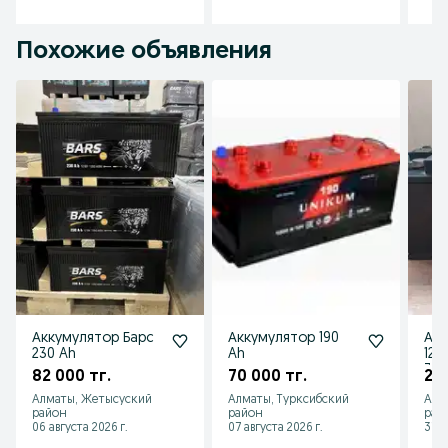
Похожие объявления
Аккумулятор Барс
Аккумулятор 190
Акк
230 Ah
Ah
120
30
82 000 тг.
70 000 тг.
25 
вос
Алматы, Жетысуский
Алматы, Турксибский
Алм
район
район
рай
06 августа 2026 г.
07 августа 2026 г.
31 и