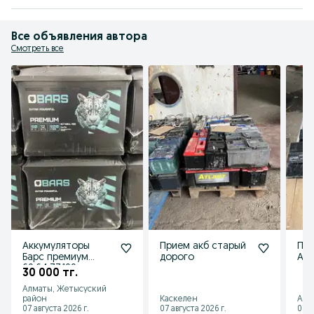
Все объявления автора
Смотреть все
Аккумуляторы
Прием акб старый
Пр
Барс премиум
дорого
Акк
60,64,77,100
30 000 тг.
Алматы, Жетысуский
район
Каскелен
Алм
07 августа 2026 г.
07 августа 2026 г.
07 а