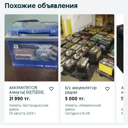
Похожие объявления
АККУМУЛЯТОР|
Б/у аккумулятор
Акк
Алматы| 60|75|100|
рядом
низ
БАРС
21 990 тг.
5 000 тг.
17 
Алматы, Бостандыкский
Алматы, Алмалинский
район
район
Алм
05 августа 2026 г.
Сегодня в 16:08
01 а