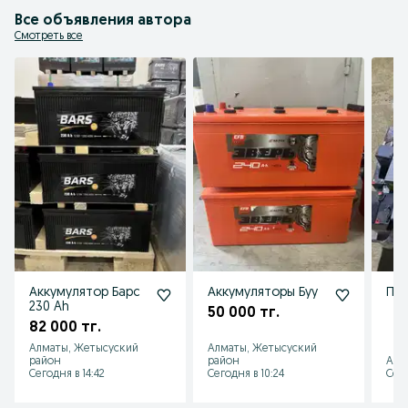
Все объявления автора
Смотреть все
Аккумулятор Барс
Аккумуляторы Буу
При
230 Ah
50 000 тг.
82 000 тг.
Алматы, Жетысуский
Алматы, Жетысуский
район
район
Алм
Сегодня в 14:42
Сегодня в 10:24
Сего