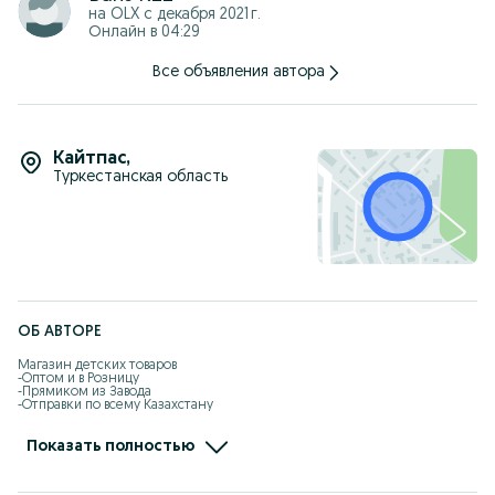
• Максимальная нагрузка: до 30 кг
на OLX с
декабря 2021 г.
• Аккумулятор: 12V
Онлайн в 04:29
• Привод: 2 мотора
Все объявления автора
Кайтпас
,
Туркестанская область
ОБ АВТОРЕ
Магазин детских товаров 

-Оптом и в Розницу

-Прямиком из Завода

-Отправки по всему Казахстану

-Kaspi рассрочка, Red есть

-Самовызов адрес: Жандарбекова 93

-Без выходных с 10:00-22:00

Показать полностью
-Доставка по городу Шымкент бесплатно