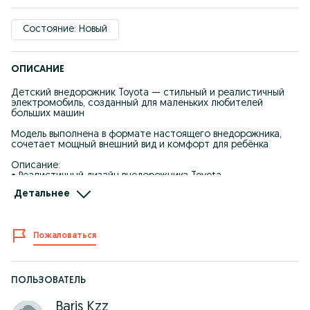
Состояние: Новый
ОПИСАНИЕ
Детский внедорожник Toyota — стильный и реалистичный
электромобиль, созданный для маленьких любителей
больших машин
Модель выполнена в формате настоящего внедорожника,
сочетает мощный внешний вид и комфорт для ребёнка
Описание:
• Реалистичный дизайн внедорожника Toyota
• Подходит для детей от 1 до 6 лет
Детальнее
• Пульт дистанционного управления для родителей
• Плавный и безопасный ход
• Светодиодные фары
• Музыка, Bluetooth, USB
Пожаловаться
• Открывающиеся двери
• Удобное сиденье
Характеристики:
• Бренд: Toyota
ПОЛЬЗОВАТЕЛЬ
• Тип: детский электромобиль внедорожник
• Скорость: 3–5 км/ч
Baris Kzz