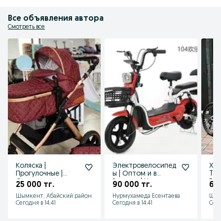
Все объявления автора
Смотреть все
Коляска |
Электровелосипед
ХИТ
Прогулочные |
ы | Оптом и в
TIA
Оптом и в розницу
Розницу | Хит
Гар
25 000 тг.
90 000 тг.
60 
| Ining Baby
Продажа
Цен
Шымкент, Абайский район
Нурмухамеда Есентаева
Шым
Сегодня в 14:41
Сегодня в 14:41
Сего