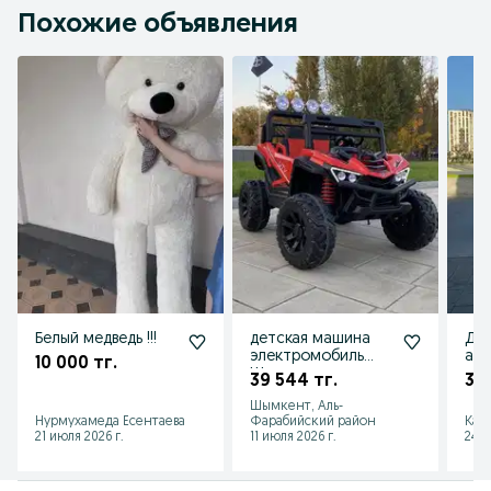
Похожие объявления
Белый медведь !!!
детская машина
Дри
электромобиль
атр
10 000 тг.
Шымкент
39 544 тг.
35 
Шымкент, Аль-
Нурмухамеда Есентаева
Фарабийский район
Кай
21 июля 2026 г.
11 июля 2026 г.
24 и