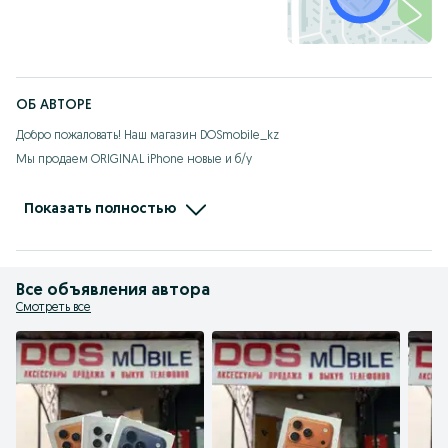
ОБ АВТОРЕ
Добро пожаловать! Наш магазин DOSmobile_kz

Мы продаем ORIGINAL iPhone новые и б/у

Гарантия на новый телефон 1год.

Гарантия на б/у телефон 1месяц 

Показать полностью
Доставка по всему РК бесплатно

Наш instagram/Tik-Tok dosmobile_kz
Все объявления автора
Смотреть все