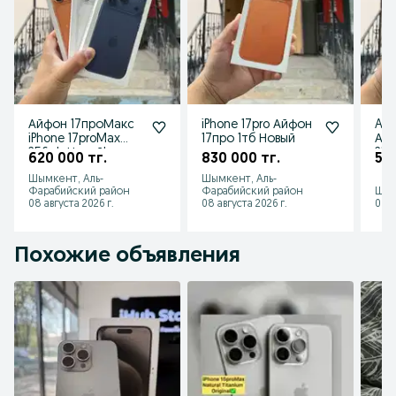
Айфон 17проМакс
iPhone 17pro Айфон
App
iPhone 17proMax
17про 1тб Новый
Айф
256gb Новый!
256
620 000 тг.
830 000 тг.
535
Шымкент, Аль-
Шымкент, Аль-
Фарабийский район
Фарабийский район
Шым
08 августа 2026 г.
08 августа 2026 г.
08 а
Похожие объявления