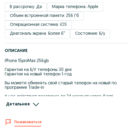
В рассрочку: Да
Марка телефона: Apple
Объем встроенной памяти: 256 Гб
Операционная система: iOS
Диагональ экрана: Более 6"
Состояние: Б/у
ОПИСАНИЕ
iPhone 15proMax 256gb
Гарантия на Б/У телефоны 30 дня.
Гарантия на новый телефон 1-год
Вы можете обменять свой старый телефон на новый по
программе Trade-in
У нас действует рассрочка до 24 месяцев через: Kaspi
bank,Halyk bank
Детальнее
Инстаграм:dosmobile_kz
Город.Шымкент Аскарова 5
Пожаловаться
В наличии есть все Б/У Айфоны