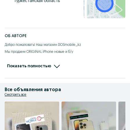
Туркестанская область
ОБ АВТОРЕ
Добро пожаловать! Наш магазин DOSmobile_kz

Мы продаем ORIGINAL iPhone новые и б/у

Гарантия на новый телефон 1год.

Гарантия на б/у телефон 1месяц 

Показать полностью
Доставка по всему РК бесплатно

Наш instagram/Tik-Tok dosmobile_kz
Все объявления автора
Смотреть все