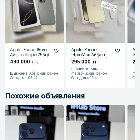
Apple iPhone 16pro
Apple iPhone
App
Айфон 16про 256gb
14proMax Айфон
14p
14проМакс 256гб
14п
430 000 тг.
295 000 тг.
28
Шымкент, Аль-
Шым
Шымкент, Абайский район
Фарабийский район
Фар
Сегодня в 05:44
Сегодня в 05:44
Сего
Похожие объявления