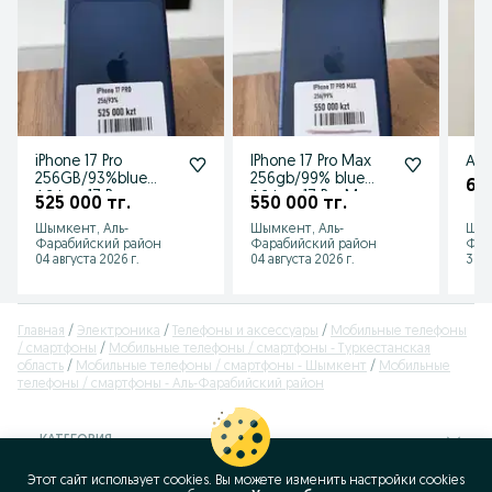
iPhone 17 Pro
IPhone 17 Pro Max
Айф
256GB/93%blue
256gb/99% blue
60
Айфон 17 Pro
Айфон 17 Pro Max
525 000 тг.
550 000 тг.
256GB/93%Көк
256gb/99% Көк
Шымкент, Аль-
Шымкент, Аль-
Шым
Фарабийский район
Фарабийский район
Фар
04 августа 2026 г.
04 августа 2026 г.
31 и
Главная
Электроника
Телефоны и аксессуары
Мобильные телефоны
/ смартфоны
Мобильные телефоны / смартфоны - Туркестанская
область
Мобильные телефоны / смартфоны - Шымкент
Мобильные
телефоны / смартфоны - Аль-Фарабийский район
КАТЕГОРИЯ
Этот сайт использует cookies. Вы можете изменить настройки cookies