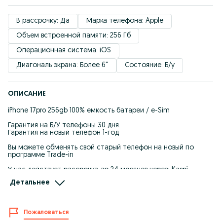
В рассрочку: Да
Марка телефона: Apple
Объем встроенной памяти: 256 Гб
Операционная система: iOS
Диагональ экрана: Более 6"
Состояние: Б/у
ОПИСАНИЕ
iPhone 17pro 256gb 100% емкость батареи / e-Sim
Гарантия на Б/У телефоны 30 дня.
Гарантия на новый телефон 1-год
Вы можете обменять свой старый телефон на новый по
программе Trade-in
У нас действует рассрочка до 24 месяцев через: Kaspi
bank,Halyk bank
Детальнее
Инстаграм:dosmobile_kz
Город.Шымкент Аскарова 5
Пожаловаться