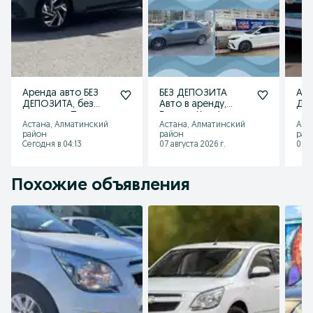
Аренда авто БЕЗ
БЕЗ ДЕПОЗИТА
Аре
ДЕПОЗИТА, без
Авто в аренду,
ДЕП
водителя. Прокат
Бизнес, Комфорт+,
авт
Астана, Алматинский
Астана, Алматинский
Аст
автомобилей
Комфорт, Эконом
100
район
район
рай
класса
Сегодня в 04:13
07 августа 2026 г.
07 а
Похожие объявления