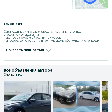
ОБ АВТОРЕ
Carsa.kz динамично развивающаяся компания столицы, 
специализирующаяся на:

- аренде автомобилей различных марок;

- автосервисе по ремонту и техническому обслуживанию легковых 
автомобилей;

- продаже запасных частей, масел, жидкостей и аксессуаров для 
легковых автомобилей.
Показать полностью
Все объявления автора
Смотреть все