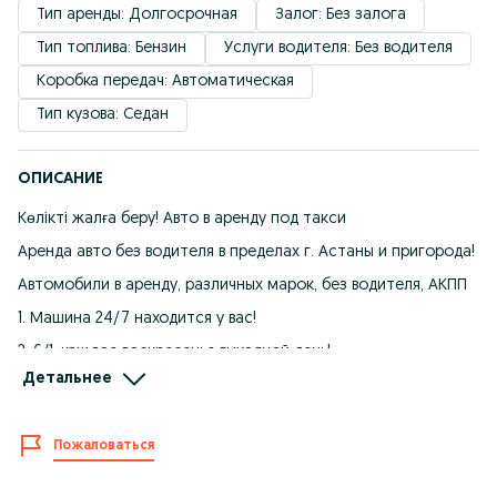
Тип аренды: Долгосрочная
Залог: Без залога
Тип топлива: Бензин
Услуги водителя: Без водителя
Коробка передач: Автоматическая
Тип кузова: Седан
ОПИСАНИЕ
Көлікті жалға беру! Авто в аренду под такси
Аренда авто без водителя в пределах г. Астаны и пригорода!
Автомобили в аренду, различных марок, без водителя, АКПП
1. Машина 24/7 находится у вас!
2. 6/1, каждое воскресенье выходной день!
Детальнее
3. Ремонт, техобслуживание, за счет компании
4. Без депозита
Пожаловаться
5. Стаж вождения от двух лет