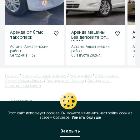
Аренда от 8тыс
Аренда машины
Ар
таксопарк
Без депозита от
Аст
10.000тг
Астана, Алматинский
Астана, Алматинский
Аст
район
район
рай
Сегодня в 11:32
06 августа 2026 г.
07 а
Главная
Аренда и прокат товаров
Аренда авто
Аренда авто -
Акмолинская область
Аренда авто - Астана
Аренда авто -
Алматинский район
КАТЕГОРИЯ
Этот сайт использует cookies. Вы можете изменить настройки cookies
ID:
353430921
в своeм браузере.
Узнать больше
Просмотров: 21767
Закрыть
Позвонить / SMS
Сообщение