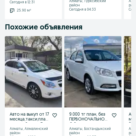
Алматы, Турксибский
Алм
Сегодня в 12:31
район
рай
Сегодня в 04:33
Сего
25.90 м²
Похожие объявления
Авто на выкуп от 17
9.000 тг план, без
Аре
месяца,такси,план,
ПЕРВОНОЧАЛЬНОГ
мин
аренда,Яндекс,Лад
О Взноса,
Sta
а,гранта,приора
МЕЖГОРОД, Авто с
вод
Алматы, Алмалинский
Алматы, Бостандыкский
Алм
район
район
рай
выкупом
Тр