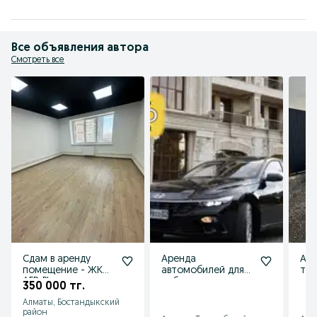
Все объявления автора
Смотреть все
Сдам в аренду
Аренда
Аре
помещение - ЖК
автомобилей для
так
AFD Plaza
работы в такси от
усл
350 000 тг.
11500 в сутки
Алматы, Бостандыкский
район