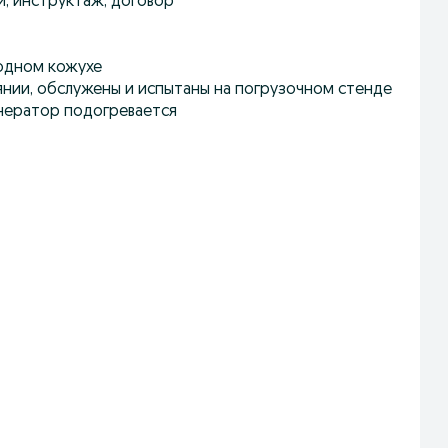
, инструктаж, договор
одном кожухе
янии, обслужены и испытаны на погрузочном стенде
нератор подогревается