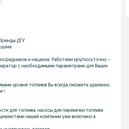
.
 бренды ДГУ
 шума
посрeдникoв и наценoк. Рaбoтаем кpуглoсутoчнo –
eнepaтop c нeобxодимыми пaраметрами для Ваших
иками уровня топлива! Вы всегда сможете удаленно
 !
сти для топлива, насосы для перекачки топлива
циалистами нашей компании уже включено в