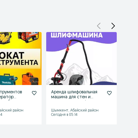
трументов
Аренда шлифовальная
Арен
ератор
машина для стен и
распы
рамбовка
потолков, жираф,
Краск
арк
шлифовк, шкурк
Безво
айский район
Шымкент, Абайский район
Шымке
Окра
14
Сегодня в 05:14
Сегодн