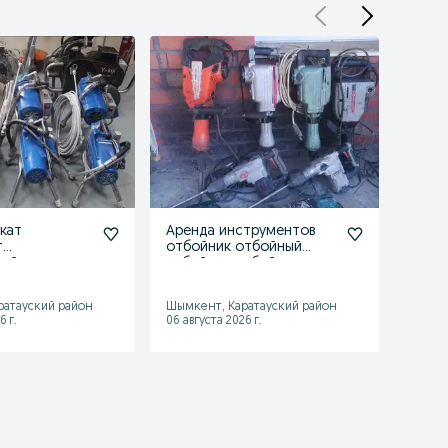
кат
Аренда инструментов
Прока
т
отбойник отбойный
инст
ный
атбойник одбойник
Безв
ный
адбойник
безв
т oxyprop
краск
ратауский район
Шымкент, Каратауский район
Шымке
6 г.
06 августа 2026 г.
07 авгу