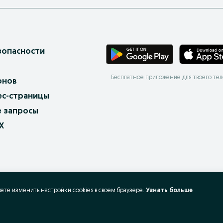
зопасности
Бесплатное приложение для твоего те
онов
ес-страницы
 запросы
X
жете изменить настройки cookies в своeм браузере.
Узнать больше