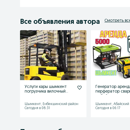
Все объявления автора
Смотреть вс
Услуги кары шымкент
Генератор аренд
погрузчика вилочный
перфератор свар
погрузчик кара прокат
отбойник пушка 
аренда
компрессор
Шымкент, Енбекшинский район
Шымкент, Абайский
Сегодня в 08:31
Сегодня в 06:17