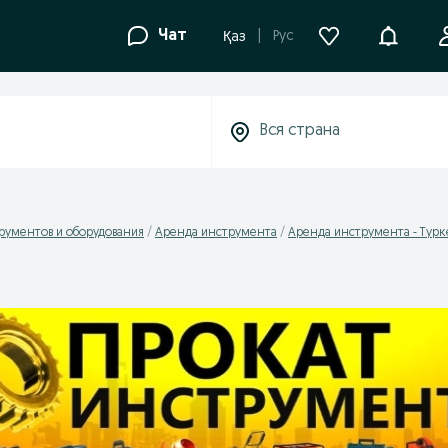
Уведомле
Чат
Рус
Қаз
рументов и оборудования
Аренда инструмента
Аренда инструмента - Турк