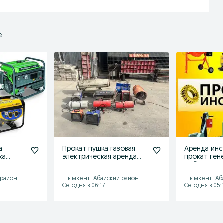
е
а
Прокат пушка газовая
Аренда инс
ка
электрическая аренда
прокат ген
прокат
инструментов тепловая
отбойник т
дизель
мешалка св
 район
Шымкент, Абайский район
Шымкент, Аб
Сегодня в 06:17
Сегодня в 05: