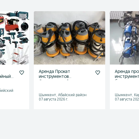
Аренда Прокат
Аренда про
ойный
инструментов
инструмен
Строительный пылесос
безвоздуш
Пилесос Шаңсорғыш
безваздуш
бийский
краскопуль
Шымкент, Абайский район
Шымкент, Ка
07 августа 2026 г.
07 августа 202