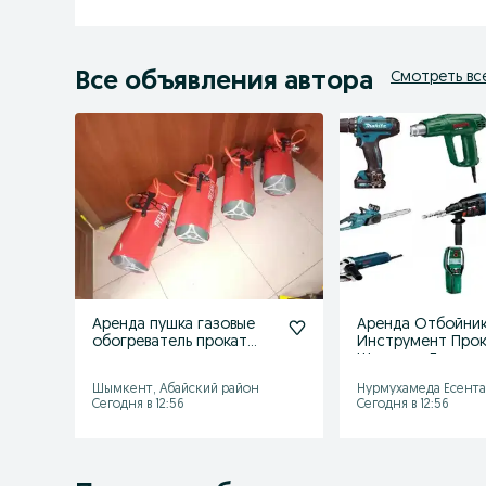
Все объявления автора
Смотреть вс
Аренда пушка газовые
Аренда Отбойни
обогреватель прокат
Инструмент Про
тепло генератор
Шымкент Генера
компресор отб
балгарка сварка
Шымкент, Абайский район
Нурмухамеда Есента
Сегодня в 12:56
Сегодня в 12:56