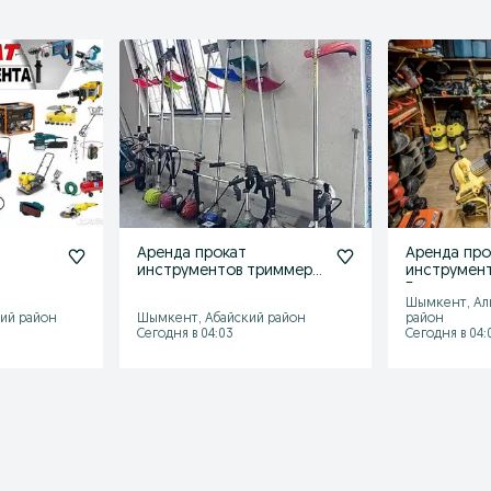
Аренда прокат
Аренда про
инструментов триммер
инструмен
газонокосилка
Бетономеш
Шымкент, Ал
комрессор
ий район
Шымкент, Абайский район
район
пушка ушм
Сегодня в 04:03
Сегодня в 04: