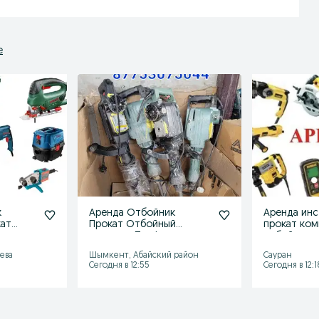
е
к
Аренда Отбойник
Аренда ин
кат
Прокат Отбойный
прокат ко
тор
молоток Перфоратор
отбойник 
Шымкент Атбойник
трамбовка
ева
Шымкент, Абайский район
Сауран
Сегодня в 12:55
Сегодня в 12:1