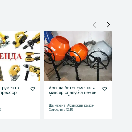
струмента
Аренда бетономешалка
Арен
мпрессор
миксер опалубка цемент
урове
перфоратор
бетон отбойник прокат
прок
дрел
стрем
Шымкент, Абайский район
Шымке
8
Сегодня в 12:18
Сегодн