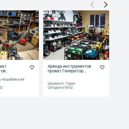
кат
Аренда инструментов
Арен
тов
прокат Генератор
инст
алка
электростанция
моло
ь-Фарабийский
Шымке
 мотобура
копрессор жираф
Шымкент, Туран
район
02
Сегодня в 04:02
Сегодн