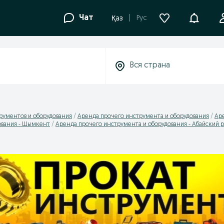
Уведомле
Чат
Рус
Қаз
рументов и оборудования
Аренда прочего инструмента и оборудования
Аре
ования - Шымкент
Аренда прочего инструмента и оборудования - Абайский 