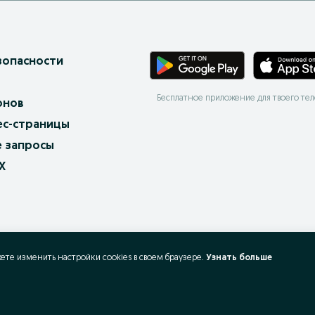
зопасности
Бесплатное приложение для твоего те
онов
ес-страницы
 запросы
X
жете изменить настройки cookies в своeм браузере.
Узнать больше