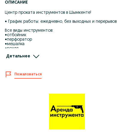
ОПИСАНИЕ
Центр проката инструментов в Шымкенте!
• График работы: ежедневно, без выходных и перерывов
Все виды инструментов:
•отбойник
•перфоратор
•мешалка
•рохля
•тачка
Детальнее
•жираф
•компресор
•сварка
•генератор
Пожаловаться
•лобзик
•пчелка
•тример
•пылесос ...
Наши преимущества:
• Низкие цены аренды.
• Состояние товаров отличное.
• Оплата карточкой или наличными.
Мы всегда рады предоставить широкий спектр товаров
напрокат нашим клиентам. Смотрите другие наши
объявления.