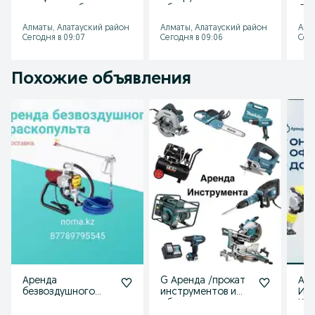
машины по бетону
оборудования
Стр
и паркету
Алматы прокат
лес
Алматы, Алатауский район
Алматы, Алатауский район
Алм
Сплитстоун
инструмента
тр
Сегодня в 09:07
Сегодня в 09:06
Сего
Алматы
Ал
Похожие объявления
Аренда
G Аренда /прокат
Ар
безвоздушного
инструментов и
Ин
компрессора
оборудования
Кра
краскопульта
Ко