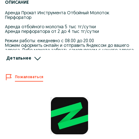
ОПИСАНИЕ
Аренда Прокат Инструмента Отбойный Молоток
Перфоратор
Аренда отбойного молотка 5 тыс тг/сутки
Аренда перфоратора от 2 до 4 тыс тг/сутки
Режим работы: ежедневно с 08.00 до 20.00
Можем оформить онлайн и отправить Яндексом до вашего
адреса, Либо можете забрать самовывозом с нашего адреса
Центр проката "iZiRenta"
Детальнее
Адрес: Рыскулова 103/6 (Угол Софья)
Аренда/прокат инструментов в Алмате
Пожаловаться
===
Также, у нас можете арендовать:
- Аппарат высокого давление (Автомойка, Кэшер)
- Краскопульт
- Бетономешалка
- Шлифмашина по паркету
- Виброплита
- Вибротрамбовка (Кенгуру)
- Тепловая пушка всех видов (220,380, Дизельная)
- Вибратор (для бетона)
- Газонокосилка
- Генератор (Станция)
- Затирочная машина (вертолет)