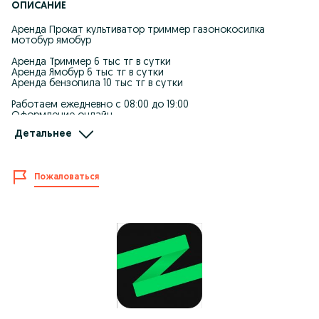
ОПИСАНИЕ
Аренда Прокат культиватор триммер газонокосилка
мотобур ямобур
Аренда Триммер 6 тыс тг в сутки
Аренда Ямобур 6 тыс тг в сутки
Аренда бензопила 10 тыс тг в сутки
Работаем ежедневно с 08:00 до 19:00
Оформление онлайн
Доставка через Яндекс или самовывоз с нашего адреса
Детальнее
Центр проката iZiRenta
Адрес: г. Алматы, ул. Рыскулова 103/6, угол Софья
Пожаловаться
Также сдаем в аренду:
Виброплита
Вибротрамбовка
Бетономешалка
Шлифмашина по паркету
Краскопульт
Мойка высокого давления