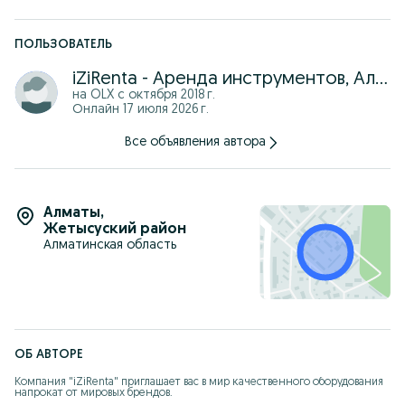
Лазерный уровень
Дальномер
ПОЛЬЗОВАТЕЛЬ
Болгарка
iZiRenta - Аренда инструментов, Алматы
Сабельная пила
на OLX с
октября 2018 г.
Онлайн 17 июля 2026 г.
Перфоратор
Все объявления автора
Отбойный молоток
Плиткорез
Угловая пила
Алматы
,
Жетысуский район
Сварочный аппарат
Алматинская область
Компрессоры
Электропила
Затирочная машина
Генераторы
ОБ АВТОРЕ
Тепловые пушки 220В 380В дизельные газовые
Компания "iZiRenta" приглашает вас в мир качественного оборудования 
Алмазное бурение
напрокат от мировых брендов.
