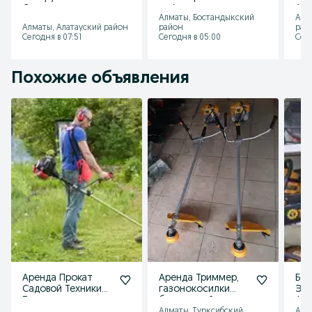
Стремянка
асфальтореза
Алм
Алматы, Бостандыкский
Алм
лестница
резчика швов
кен
Алматы, Алатауский район
район
рай
трансформер
Алматы
тра
Сегодня в 07:51
Сегодня в 05:00
Сего
Алматы
Похожие объявления
Аренда Прокат
Аренда Триммер,
Бен
Садовой Техники
газонокосилки
Эле
Триммер
бензиновый
Аре
Культиватор
Ниж
Алматы, Турксибский
Алм