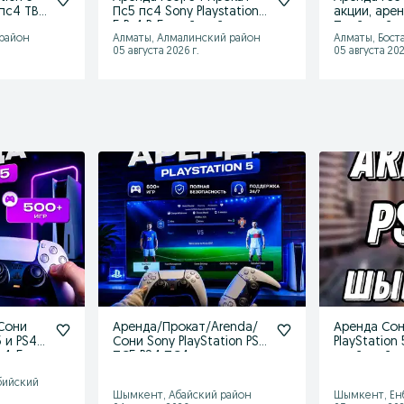
пс4 ТВ
Пс5 пс4 Sony Playstation
акции, арен
5 Ps4 Ps5 плэйстэйшн
Плейстейш
 район
Алматы, Алмалинский район
Алматы, Бост
05 августа 2026 г.
05 августа 202
 Сони
Аренда/Прокат/Arenda/
Аренда Сон
 и PS4
Сони Sony PlayStation PS5
PlayStation
s4-5
ПС5 PS4 ПС4
плейстейш
Плейстейшн
бийский
Шымкент, Абайский район
Шымкент, Ен