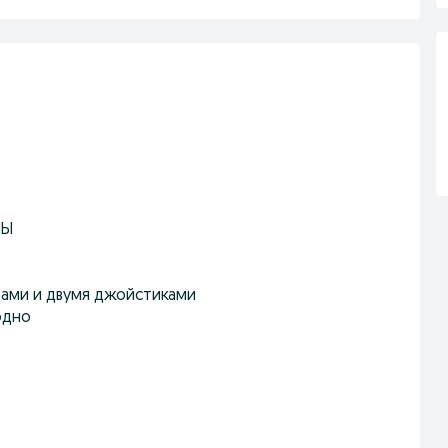
НЫ
играми и двумя джойстиками
одно