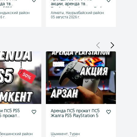
да тв
акции, аренда тв
прока
н FC26
Плейстейшн Аренда Пс4
PS5 - 
андыкский район
Алматы, Наурызбайский район
Алмат
и Пс5
6 г.
05 августа 2026 г.
05 авгу
и ПС5 PS5
Аренда ПС5 прокат ПС5
Аренд
 5 прокат
Жалга PS5 PlayStation 5
пс4 п
н
PS4 и
бекшинский район
Шымкент, Туран
Шымке