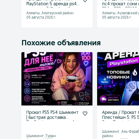
PlayStation 5 аренда ps4
пс4 прокат сони 
прокат ps5 Плейстейшн
PS4 и PS5 - FIFA26
Алматы, Алатауский район
Алматы, Ауэзовский
05 августа 2026 г.
05 августа 2026 г.
Похожие объявления
Прокат PS5 PS4 Шымкент
Аренда / Прокат
| Быстрая доставка
Плестейшн 5. PS 5
PlayStation, аренда пс4
Sony Playstation p
пс5
Шымкент, Аль-Фара
Шымкент, Туран
район