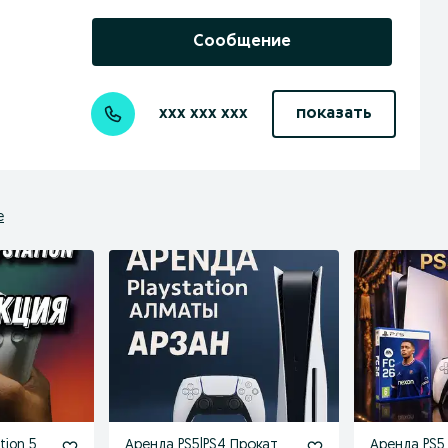
Сообщение
xxx xxx xxx
показать
е
tion 5
Аренда PS5|PS4 Прокат
Аренда PS5 