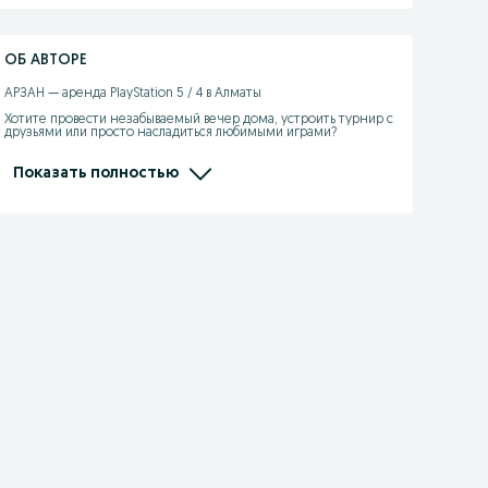
ОБ АВТОРЕ
АРЗАН — аренда PlayStation 5 / 4 в Алматы

Хотите провести незабываемый вечер дома, устроить турнир с 
друзьями или просто насладиться любимыми играми?

Мы предлагаем премиум-аренду PS5 и PS4 по доступным 
ценам!

Показать полностью
В комплекте — 2 джойстика, всегда чистые и готовые к игре.

На приставках установлены топовые игры: FIFA, UFC, Mortal 
Kombat, GTA и другие хиты.

Быстрая доставка по Алматы прямо до вашей двери.

Подключение занимает всего пару минут — и вы уже в игре.

С ARZAN вы получаете не просто консоль, а полное 
ощущение геймерского драйва и комфорта дома.

Заказывайте уже сегодня и ощутите разницу!