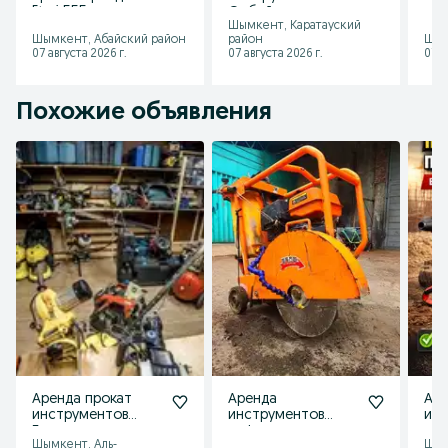
Etari 555 для авто
Отбойник
вил
Шымкент, Каратауский
проверка Шымкент
Компрессор
пог
Шымкент, Абайский район
район
Шым
на в
Шымкент Прокат
кат
07 августа 2026 г.
07 августа 2026 г.
07 а
Отбойный
молоток
Похожие объявления
Аренда прокат
Аренда
Ар
инструментов
инструментов
инс
Бетономешалка
асфальторез
обо
Шымкент, Аль-
Шым
комрессор
резчик швов