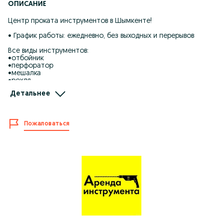
ОПИСАНИЕ
Центр проката инструментов в Шымкенте!
• График работы: ежедневно, без выходных и перерывов
Все виды инструментов:
•отбойник
•перфоратор
•мешалка
•рохля
•тачка
Детальнее
•жираф
•компресор
•сварка
•генератор
Пожаловаться
•лобзик
•пчелка
•тример
•пылесос ...
Наши преимущества:
• Низкие цены аренды.
• Состояние товаров отличное.
• Оплата карточкой или наличными.
Мы всегда рады предоставить широкий спектр товаров
напрокат нашим клиентам. Смотрите другие наши
объявления.