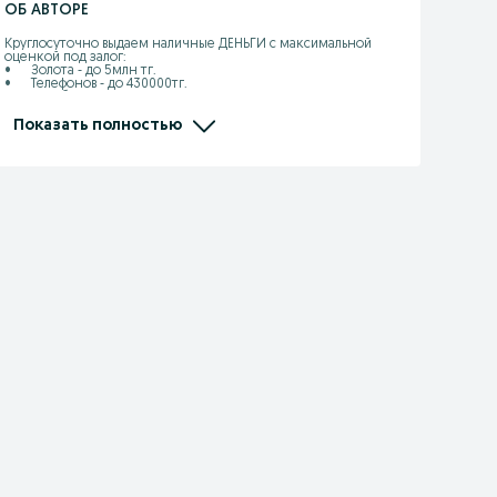
ОБ АВТОРЕ
Круглосуточно выдаем наличные ДЕНЬГИ с максимальной 
оценкой под залог:

•	Золота - до 5млн тг.

•	Телефонов - до 430000тг.

•	Ноутбуков и ПК - до 450000тг.

•	Телевизоров – до 200000тг.

•	Фотоаппаратов - до 270000тг.

Показать полностью
•	Игровых приставок - до 100000тг.

ГАРАНТИРУЕМ:

•	Самую высокую оценку

•	Низкий %

•	Быстрое и вежливое обслуживание 

•	Займ без скрытых комиссии 

•	Перерасчет, % по факту (1 день)

•       Частичное погашение 

Звоните, приходите, работаем 24/7

«ДОРОГО ЦЕНИМ, БЕРЕЖНО ХРАНИМ»