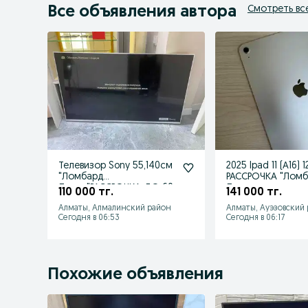
Все объявления автора
Смотреть вс
Телевизор Sony 55,140см
2025 Ipad 11 (А16) 128GB/
"Ломбард
РАССРОЧКА "Лом
Лидер"РАССРОЧКА ДО 60
Лидер
110 000 тг.
141 000 тг.
МЕСЯЦЕВ!
Алматы, Алмалинский район
Алматы, Ауэзовский
Сегодня в 06:53
Сегодня в 06:17
Похожие объявления