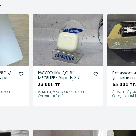
е
РАССРОЧКА ДО 60
Воздухоочи
бард
МЕСЯЦЕВ/ Airpods 3 /
увлажнитель
Эйрподс 3 "Ломбард
VXR50R-K "Ломбард
33 000 тг.
65 000 тг
Лидер"
Лидер"
 район
Алматы, Ауэзовский район
Алматы, Ауэз
Сегодня в 04:19
Сегодня в 04: