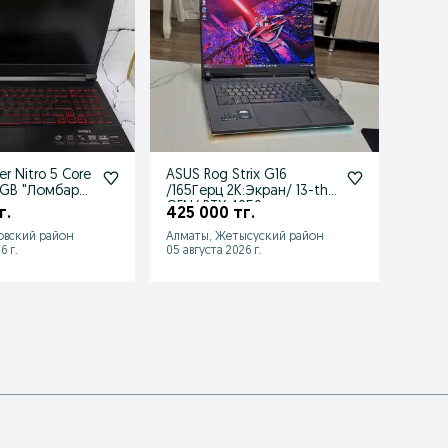
ASUS Rog Strix G16
Asus R
12GB "Ломбард
/165Герц 2K:Экран/ 13-th
500 
GEN/ RTX:4050
г.
425 000 тг.
овский район
Алматы, Жетысуский район
Алматы
6 г.
05 августа 2026 г.
24 июл