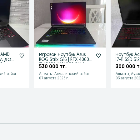
x AMD
Игровой Ноутбук Asus
Ноутбук Acer Nitro 5 Core
КА ДО
ROG Strix G16 | RTX 4060 |
i7-11 SSD 5
мбард
i7-13650HX | 16GB RAM
Лидер"
530 000 тг.
300 000 т
кий район
Алматы, Алмалинский район
Алматы, Ауэз
07 августа 2026 г.
03 августа 202