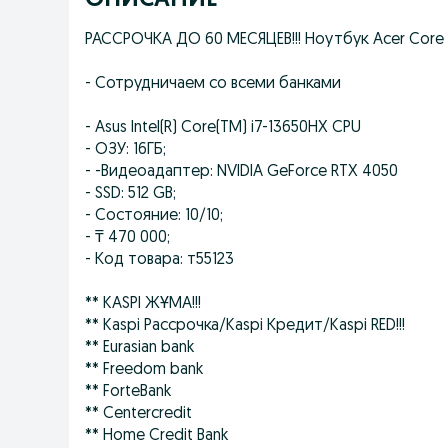
ОПИСАНИЕ
РАССРОЧКА ДО 60 МЕСЯЦЕВ!!! Ноутбук Acer Core 
- Сотрудничаем со всеми банками
- Asus Intel(R) Core(TM) i7-13650HX CPU
- ОЗУ: 16ГБ;
- -Видеоадаптер: NVIDIA GeForce RTX 4050
- SSD: 512 GB;
- Состояние: 10/10;
- ₸ 470 000;
- Код товара: т55123
** KASPI ЖҰМА!!!
** Kaspi Рассрочка/Kaspi Кредит/Kaspi RED!!!
** Eurasian bank
** Freedom bank
** ForteBank
** Centercredit
** Home Credit Bank