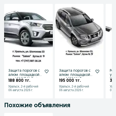
Защита порогов с
Защита порогов с
Рей
алюм. площадкой
алюм. площадкой
уси
для HYUNDAI Creta
для NISSAN Terrano
Kal
188 800 тг.
195 000 тг.
36 
от 2016 до 2020 г.в
от 2014 г.в.
201
Уральск, 2-й рабочий
Уральск, 2-й рабочий
Урал
Хэт
06 августа 2026 г.
06 августа 2026 г.
06 а
Похожие объявления