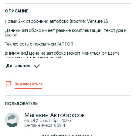
ОПИСАНИЕ
Новый 2-х сторонний автобокс Broomer Venture LS
Данный автобокс имеет разные комплектации, текстуры и
цвета!
Так же есть с покрытием РАПТОР!
ВНИМАНИЕ! Цена на автобокс может меняться от цвета,
текстуры и типа креплений!
Детальнее
Допустимая нагрузка - 75 кг.
Объем бокса - 450 л.
Внешний размер бокса - 2130х890х360 мм.
Цвет - опционный.
Пожаловаться
Вес бокса - 18,3 кг.
Открытие - боковое (двухстороннее)
Замок - центральный, с ключом, фиксирует крышку в 6
местах
Материал - АБС пластик.
ПОЛЬЗОВАТЕЛЬ
Страна производства - Россия.
Магазин Автобоксов
Режим работы: ПН-ВС: 09:00 до 18:00
на OLX с
октября 2022 г.
Онлайн вчера в 09:41
Самовывоз: г. Уральск, ул. Шолохова 33, Рынок "Salem" Бутик
№9