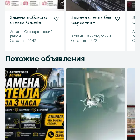
Замена лобового
Замена стекла без
Зам
стекла Gazelle
ожидания •
сте
Business / Gazelle
Работаем
RAV
Астана, Сарыаркинский
Аст
Next
ежедневно
район
Астана, Байконурский
рай
Сегодня в 14:42
Сегодня в 14:42
Сего
Похожие объявления