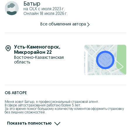
Батыр
на OLX с
июля 2023 г.
Онлайн 18 июля 2026 г.
Все объявления автора
Усть-Каменогорск
,
Микрорайон 22
Восточно-Казахстанская
область
ОБ АВТОРЕ
Меня зовут Батыр, я профессиональный страховой агент.

В сфере автострахования работаю более 5 лет.

За это время помог большому количеству клиентов оформить страховку 
без лишних сложностей.

Оказываю услуги автострахования по всему Казахстану.

Работаю официально, строго в рамках действующего законодательства.

Показать полностью
Каждому клиенту подробно разъясняю условия и порядок оформления.
