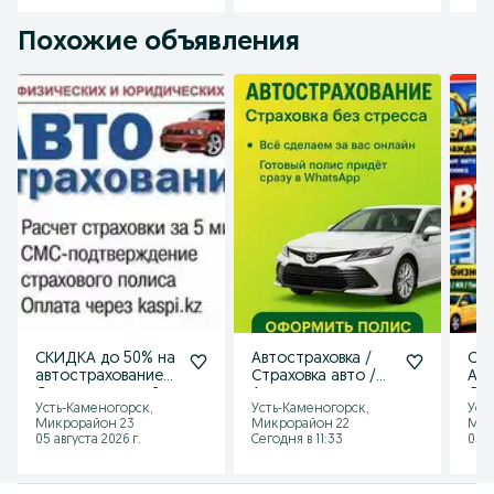
Похожие объявления
СКИДКА до 50% на
Автостраховка /
Стр
автострахование
Страховка авто /
Авт
Страховка онлайн
Автострахование
Он
Усть-Каменогорск,
Усть-Каменогорск,
Уст
24/7 ТРАНЗИТ РУС
Онлайн 24/7!
Микрорайон 23
Микрорайон 22
Мик
АРМ
05 августа 2026 г.
Сегодня в 11:33
05 а