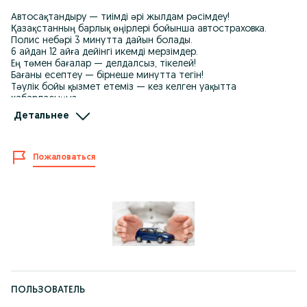
Автосақтандыру — тиімді әрі жылдам рәсімдеу!
Қазақстанның барлық өңірлері бойынша автостраховка.
Полис небәрі 3 минутта дайын болады.
6 айдан 12 айға дейінгі икемді мерзімдер.
Ең төмен бағалар — делдалсыз, тікелей!
Бағаны есептеу — бірнеше минутта тегін!
Тәулік бойы қызмет етеміз — кез келген уақытта
хабарласыңыз.
Посредниксіз — Қазақстанда ең тиімді шарттар!
Детальнее
Қазақстан аумағы бойынша қызмет көрсетеміз.
Бізге қоңырау шалыңыз немесе WhatsApp арқылы жазыңыз —
әрдайым желідеміз!
Жылдам әрі арзан автостраховка — бізде!
Пожаловаться
WhatsApp арқылы жазыңыз, автосақтандыру алыңыз.
Онлайн страховка — бұл оңай әрі ыңғайлы!
Бәріне тиімді баға, әр клиентке — қолайлы шарттар!
ПОЛЬЗОВАТЕЛЬ