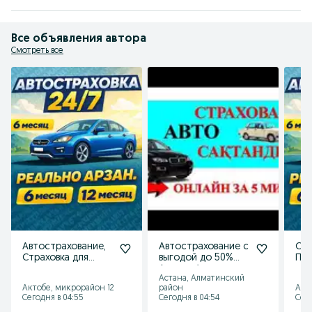
Документы можно оформить онлайн или офлайн, в удобном для вас 
формате.

В работе придерживаюсь принципов ответственности, прозрачности и 
надёжности.

Все объявления автора
Обращайтесь — с удовольствием проконсультирую и помогу.
Смотреть все
Автострахование,
Автострахование с
СТР
Страховка для
выгодой до 50%
ПЕР
вашего
Автокөлік
стр
Астана, Алматинский
автомобиля.
сақтандыруы —
ски
Актобе, микрорайон 12
район
Алм
жеңілдіктер!
Авт
Сегодня в 04:55
Сегодня в 04:54
Сего