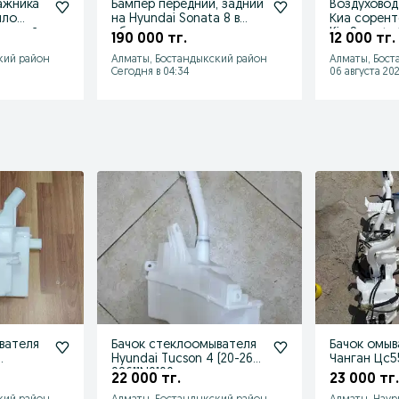
ажника
Бампер передний, задний
Воздуховод
ыло
на Hyundai Sonata 8 в
Киа сорент
 хендай
сборе
Kia Sorento
190 000 тг.
12 000 тг.
кий район
Алматы, Бостандыкский район
Алматы, Бост
Сегодня в 04:34
06 августа 202
вателя
Бачок стеклоомывателя
Бачок омыв
Hyundai Tucson 4 (20-26г)
Чанган Цс5
98611N9100
плюс
22 000 тг.
23 000 тг.