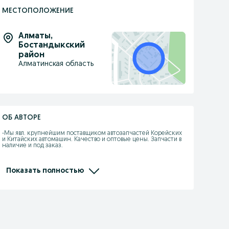
МЕСТОПОЛОЖЕНИЕ
Алматы
,
Бостандыкский
район
Алматинская область
ОБ АВТОРЕ
-Мы явл. крупнейшим поставщиком автозапчастей Корейских 
и Китайских автомашин. Качество и оптовые цены. Запчасти в 
наличие и под заказ.

-При покупке каждому клиенту предоставляется 
накопительная скидка на последующие покупки.

Показать полностью
- Действует покупка в рассрочку.

- Отправляем по КЗ, стоимость груза рассчитывается 
индивидуально.