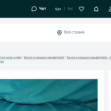
Уведомле
Чат
Рус
Қаз
тки окон и фар
Бачки и крышки омывателей
Бачки и крышки омывателей - 
йон