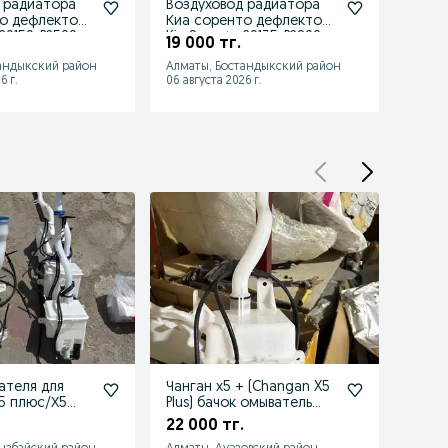
 радиатора
Воздуховод радиатора
Катаф
о дефлектор
Киа соренто дефлектор
(24-2
 29150-P2500
Kia Sorento 29135-P2800
9240
19 000 тг.
39 0
андыкский район
Алматы, Бостандыкский район
Алмат
6 г.
06 августа 2026 г.
06 авгу
ателя для
Чанган х5 + (Changan X5
Бачо
5 плюс/Х5
Plus) бачок омыватель
Чанг
оригинал
22 000 тг.
20 0