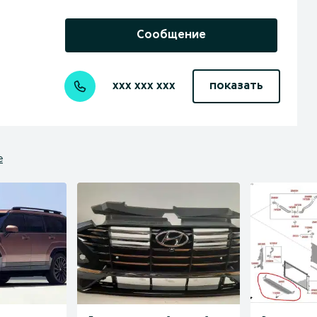
Сообщение
xxx xxx xxx
показать
е