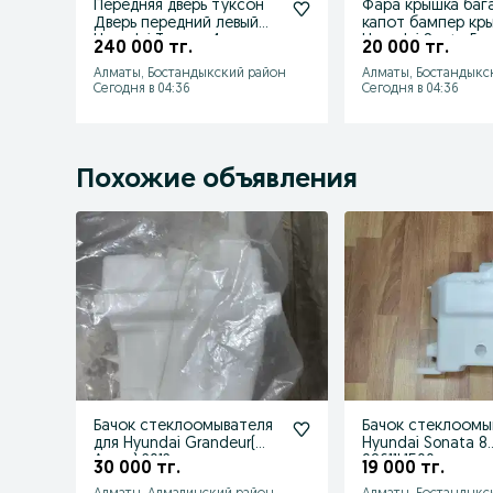
Передняя дверь туксон
Фара крышка баг
Дверь передний левый
капот бампер кр
Hyundai Tucson 4
Hyundai Santa Fe
240 000 тг.
20 000 тг.
76003N9000
санта
Алматы, Бостандыкский район
Алматы, Бостандыкс
Сегодня в 04:36
Сегодня в 04:36
Похожие объявления
Бачок стеклоомывателя
Бачок стеклоомы
для Hyundai Grandeur(
Hyundai Sonata 8
Azera) 2012
98611L1500
30 000 тг.
19 000 тг.