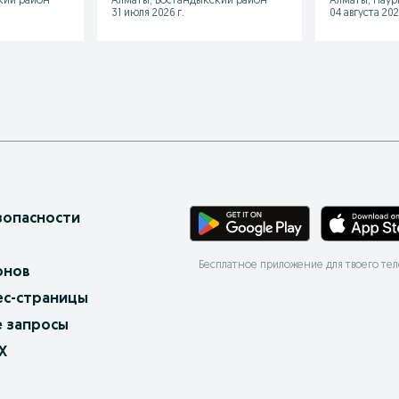
кий район
Алматы, Бостандыкский район
Алматы, Наур
31 июля 2026 г.
04 августа 202
зопасности
Бесплатное приложение для твоего те
онов
ес-страницы
 запросы
X