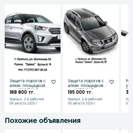
Защита порогов с
Защита порогов с
Рей
алюм. площадкой
алюм. площадкой
уси
для HYUNDAI Creta
для NISSAN Terrano
Kal
188 800 тг.
195 000 тг.
36 
от 2016 до 2020 г.в
от 2014 г.в.
201
Уральск, 2-й рабочий
Уральск, 2-й рабочий
Урал
Хэт
06 августа 2026 г.
06 августа 2026 г.
06 а
Похожие объявления