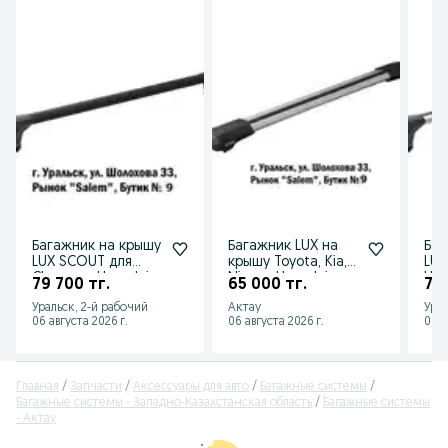
Багажник на крышу
Багажник LUX на
Баг
LUX SCOUT для
крышу Toyota, Kia,
LUX
Changan, Hyundai,
Nissan, Hyundai,
Hyu
79 700 тг.
65 000 тг.
72 
Kia, Cherry, Jettour
Mercedes в Актау
Cha
Уральск, 2-й рабочий
Актау
Урал
06 августа 2026 г.
06 августа 2026 г.
06 а
Главная
Запчасти
Аксессуары для авто
Багажные системы
Багажные системы - Западно-Казахстанская область
Багажные системы
- Актау