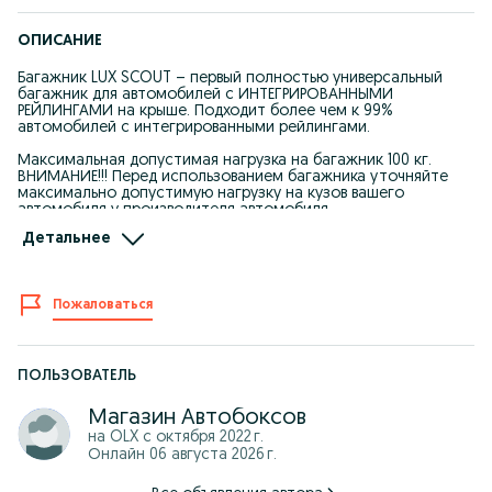
ОПИСАНИЕ
Багажник LUX SCOUT – первый полностью универсальный
багажник для автомобилей с ИНТЕГРИРОВАННЫМИ
РЕЙЛИНГАМИ на крыше. Подходит более чем к 99%
автомобилей с интегрированными рейлингами.
Максимальная допустимая нагрузка на багажник 100 кг.
ВНИМАНИЕ!!! Перед использованием багажника уточняйте
максимально допустимую нагрузку на кузов вашего
автомобиля у производителя автомобиля.
Детальнее
Средний вес багажника 4,8 кг.
Длина дуг 110 см
Пожаловаться
Габариты коробки: 1145 x165 x 125 мм
Режим работы: ПН-ВС: 9:00 до 18:00
Самовывоз: г. Уральск, ул. Шолохова д. 33, бутик 9, Магазин
ПОЛЬЗОВАТЕЛЬ
Автобоксов.
Магазин Автобоксов
Доставка: Бесплатная доставка по Уральску от 35 000 тн.
на OLX с
октября 2022 г.
Онлайн 06 августа 2026 г.
В регионы отправляем через ТК: СДЭК, ПЭК, КИТ или другими
удобными для Вас транспортными компаниями после 100%
оплаты заказа