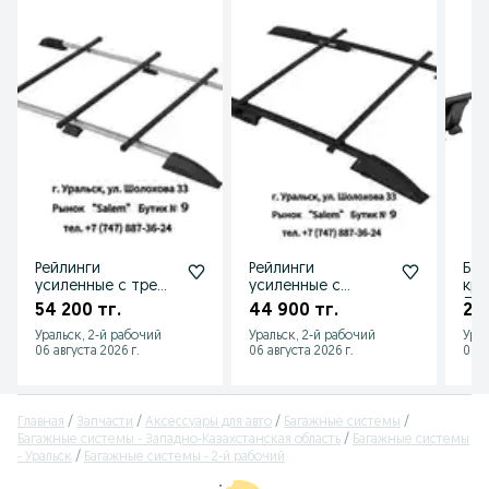
Рейлинги
Рейлинги
Баг
усиленные с тремя
усиленные с
кры
поперечинами на
поперечинами для
ЛАД
54 200 тг.
44 900 тг.
23 
LADA Largus от 2012
LADA Kalina
ЗАЗ
Уральск, 2-й рабочий
Уральск, 2-й рабочий
Урал
Универсал до 2013
06 августа 2026 г.
06 августа 2026 г.
06 а
Главная
Запчасти
Аксессуары для авто
Багажные системы
Багажные системы - Западно-Казахстанская область
Багажные системы
- Уральск
Багажные системы - 2-й рабочий