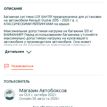
ОПИСАНИЕ
Багажная система LUX ХАНТЕР предназначена для установки
на автомобили Renault Duster 2015 - 2020 г.в., с
КЛАССИЧЕСКИМИ РЕЙЛИНГАМИ на крыше.
Максимальная допустимая нагрузка на багажник 120 кг.
ВНИМАНИЕ!!! Перед использованием багажника уточняйте
максимально допустимую нагрузку на кузов вашего
автомобиля у производителя автомобиля. Она может
отличаться от максимально допустимой нагрузки на
багажник. Помните, что максимальная нагрузка на кузов
Детальнее
автомобиля состоит из веса самого багажника + веса
дополнительного багажного аксессуара (при наличии) +
веса самого груза.
Пожаловаться
Средний вес багажника 4,8 кг.
Габариты коробки: 1210 x 130 x 125 мм.
Режим работы: ПН-ВС: 9:00 до 18:00 (без перерыва на обед)
ПОЛЬЗОВАТЕЛЬ
Самовывоз: г. Уральск, ул. Шолохова д. 33, бутик 9, Магазин
Магазин Автобоксов
Автобоксов.
на OLX с
октября 2022 г.
Онлайн 06 августа 2026 г.
Доставка: Бесплатная доставка по Уральску от 35 000 тн.
В регионы отправляем через ТК: СДЭК, ПЭК, КИТ или другими