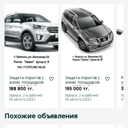
Защита порогов с
Защита порогов с
Рей
алюм. площадкой
алюм. площадкой
уси
для HYUNDAI Creta
для NISSAN Terrano
Kal
188 800 тг.
195 000 тг.
36 
от 2016 до 2020 г.в
от 2014 г.в.
201
Уральск, 2-й рабочий
Уральск, 2-й рабочий
Урал
Хэт
06 августа 2026 г.
06 августа 2026 г.
06 а
Похожие объявления