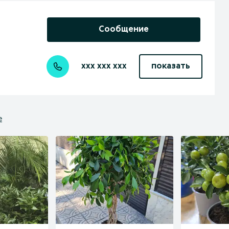
Сообщение
xxx xxx xxx
показать
е