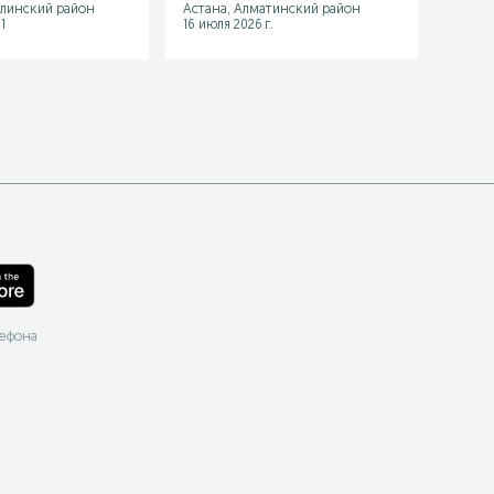
алинский район
Астана, Алматинский район
Алматы
1
16 июля 2026 г.
21 июля
лефона