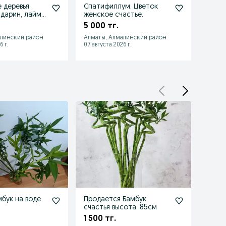
 деревья .
Спатифиллум. Цветок
Спат
дарин, лайм,
женское счастье.
счаст
амондин,
5 000 тг.
20 0
алинский район
Алматы, Алмалинский район
Алмат
6 г.
07 августа 2026 г.
07 авгу
бук на воде
Продается Бамбук
Расп
счастья высота. 85см
2500т
1 500 тг.
2 500