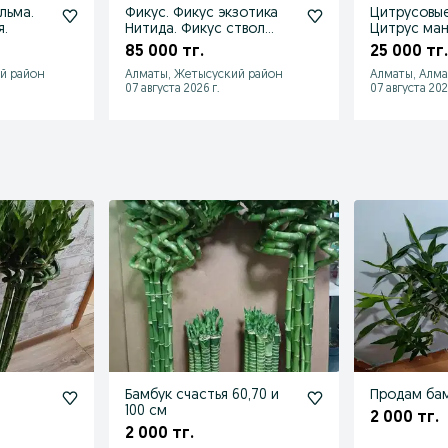
льма.
Фикус. Фикус экзотика
Цитрусовые
я.
Нитида. Фикус ствол
Цитрус ман
коса.
лимон, кал
85 000 тг.
25 000 тг.
кумкват
й район
Алматы, Жетысуский район
Алматы, Алм
07 августа 2026 г.
07 августа 202
Бамбук счастья 60,70 и
Продам бам
100 см
2 000 тг.
2 000 тг.