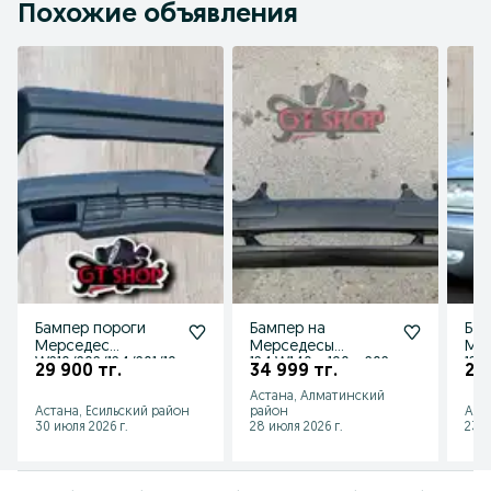
Похожие объявления
Бампер пороги
Бампер на
Бам
Мерседес
Мерседесы
Ме
W210/202/124/201/19
124.W140.w190.w202.
124
29 900 тг.
34 999 тг.
20 
0/140/211
w210.w211 , БМВ Е34
w21
Астана, Алматинский
Е36 Е38,Е39
Е36
Астана, Есильский район
район
Аст
30 июля 2026 г.
28 июля 2026 г.
23 и