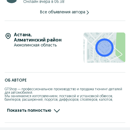
Онлайн вчера в 06:38
Все объявления автора
Астана
,
Алматинский район
Акмолинская область
ОБ АВТОРЕ
GTShop — профессиональное производство и продажа тюнинг-деталей 
для автомобилей.

Мы занимаемся изготовлением, поставкой и установкой обвесов, 
бамперов, расширений, порогов, диффузоров, спойлеров, капотов, 
крыльев из стеклопластика (fiberglass), ABS и PP-пластика.

Работаем более 10 лет, своё производство, свои формы, опытная команда 
Показать полностью
мастеров.

Изготавливаем детали точно в штатные места, с правильной 
геометрией, толщиной и качеством поверхности.