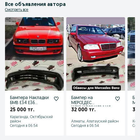
Все объявления автора
Смотреть все
Бампера Накладки
Бампер на
Бам
БМВ Е34 Е36
МЕРСЕДЕС
Мер
Мерседес
W210.W202.W124.W1
мер
25 000 тг.
32 000 тг.
35 
W124.W140.W202.W
40.w211 БМВ
w21
Караганда, Октябрьский
210.W211
е34.е36
район
Алматы, Алатауский район
Кос
Сегодня в 06:54
Сегодня в 06:54
Сего