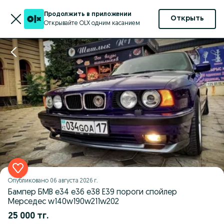
Продолжить в приложении
Открыть
Открывайте OLX одним касанием
Опубликовано
06 августа 2026 г.
Бампер БМВ е34 е36 е38 Е39 пороги спойлер
Мерседес w140w190w211w202
25 000 тг.