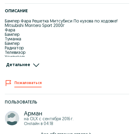
ОПИСАНИЕ
Бампер Фара Решетка Митсубиси По кузова по ходовке!
Mitsubishi Montero Sport 2000г
Фара
Бампер
Туманка
Бампер
Радиатор
Телевизор
Усилитель
Крепления бампере
Детальнее
на все виды ! Производства Тайвань Дубликат!
Все по Оптовый цены!
Отправка регион! Отправка по городу!
Оптом В Розницу
Пожаловаться
Можно через Kaspi Red
87*******10(WhatsApp)
ПОЛЬЗОВАТЕЛЬ
Арман
на OLX с
сентября 2016 г.
Онлайн в 04:18