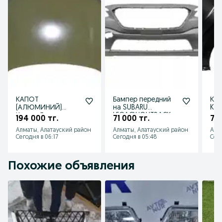
КАПОТ
Бампер передний
Кры
(АЛЮМИНИЙ)
на SUBARU
Kia
Крыло Дверь на
LEGACY/OUTBACK
194 000 тг.
71 000 тг.
70 
Lisan L7 2024
2021
Алматы, Алатауский район
Алматы, Алатауский район
Алм
Сегодня в 06:17
Сегодня в 05:48
Сего
Похожие объявления