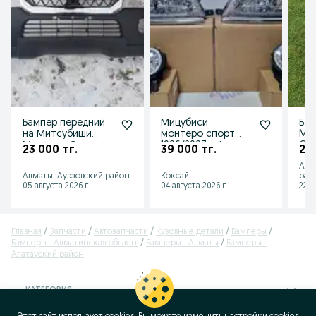
Бампер передний
Мицубиси
Бам
на Митсубиши
монтеро спорт
Mon
Монтеро Спорт
1996/2007 г фара
Cha
23 000 тг.
39 000 тг.
20 
00-04 Pajero Sport
туманки Mitsubishi
Paj
Алм
00-04
Montero
Алматы, Ауэзовский район
Коксай
рай
05 августа 2026 г.
04 августа 2026 г.
22 и
Главная
Запчасти
Автозапчасти
Кузовные детали
Бамперы
Бамперы - Алматинская область
Бамперы - Алматы
Бамперы -
Алатауский район
КАТЕГОРИЯ