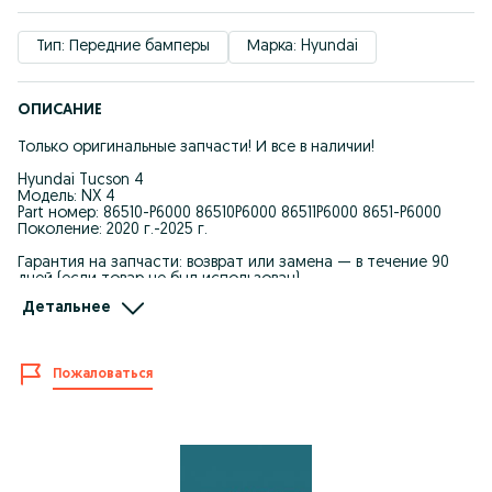
Тип: Передние бамперы
Марка: Hyundai
ОПИСАНИЕ
Только оригинальные запчасти! И все в наличии!
Hyundai Tucson 4
Модель: NX 4
Part номер: 86510-P6000 86510P6000 86511P6000 8651-P6000
Поколение: 2020 г.-2025 г.
Гарантия на запчасти: возврат или замена — в течение 90
дней (если товар не был использован).
Детальнее
Мы явл. Крупнейшим поставщиком автозапчастей для
Корейских автомашин.
-Качество и оптовые цены.
Пожаловаться
-Запчасти в наличие и под заказ.
-При покупке каждому клиенту предоставляется
накопительная скидка на последующие покупки.
-Действует покупка в рассрочку.