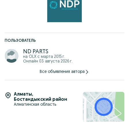
-Отправляем по КЗ, стоимость рассчитывается
индивидуально.
Наш адрес: г.Алматы Сатпаева 29/3
г. Астана пр. Кабанбай Батыра, 58Б, ЖК "Экспо Бульвар
Плаза", блок 6.
График работы: С 10:00-18:00 ч.
ПОЛЬЗОВАТЕЛЬ
ND PARTS
на OLX с
марта 2015 г.
Онлайн 03 августа 2026 г.
Все объявления автора
Алматы
,
Бостандыкский район
Алматинская область