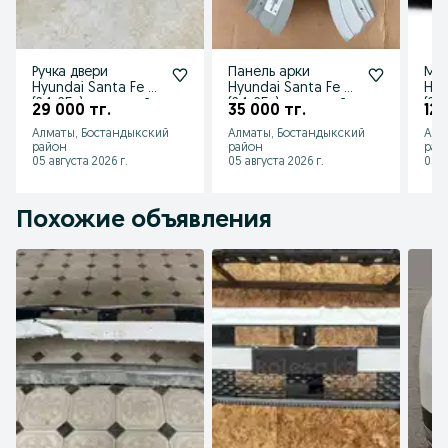
Ручка двери
Панель арки
Мол
Hyundai Santa Fe 5
Hyundai Santa Fe 5
Hyu
(24-25г) передний
(24-25г) передний
(24
29 000 тг.
35 000 тг.
12 
левый 82651P6200
правый
877
Алматы, Бостандыкский
Алматы, Бостандыкский
Алм
район
район
рай
05 августа 2026 г.
05 августа 2026 г.
05 а
Похожие объявления