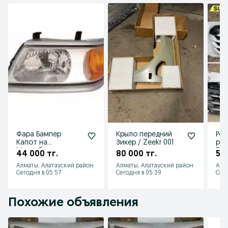
Фара Бампер
Крыло передний
Реш
Капот на
Зикер / Zeekr 001
рад
Митсубиши
SU
44 000 тг.
80 000 тг.
55 
Монтеро
LE
Алматы, Алатауский район
Алматы, Алатауский район
Алм
Спорт/Mitsubishi
(BR
Сегодня в 05:57
Сегодня в 05:39
Сего
Montero Sport
Похожие объявления