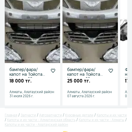
бампер/фара/
бампер/фара/
Фар
капот на Тойота
капот на Тойота
на 
Королла 08-
Королла 08-
Кор
18 000 тг.
25 000 тг.
17 
13/Toyota Corolla
13/Toyota Corolla
10/
(USA) 08-13
(USA) 08-13
09-
Алматы, Алатауский район
Алматы, Алатауский район
Алм
31 июля 2026 г.
07 августа 2026 г.
06 а
Главная
Запчасти
Автозапчасти
Кузовные детали
Капоты и их части
Капоты и их части - Алматинская область
Капоты и их части - Алматы
Капоты и их части - Алатауский район