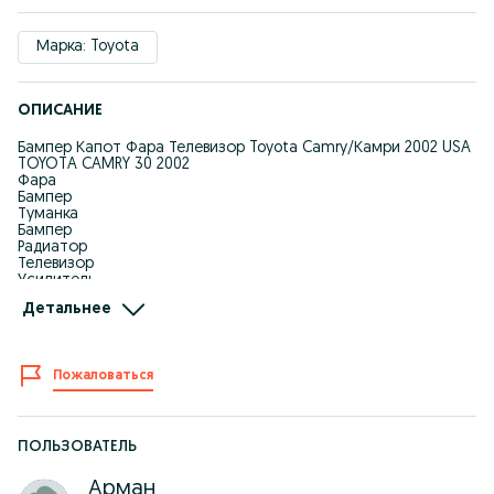
Марка: Toyota
ОПИСАНИЕ
Бампер Капот Фара Телевизор Toyota Camry/Камри 2002 USA
TOYOTA CAMRY 30 2002
Фара
Бампер
Туманка
Бампер
Радиатор
Телевизор
Усилитель
Крепления бампере
Детальнее
на все виды ! Работаем без выходных!Производства Тайвань
Дубликат!
Все по Оптовый цены!
Отправка регион! Отправка по городу!
Пожаловаться
Оптом В Розницу
ПОЛЬЗОВАТЕЛЬ
Арман