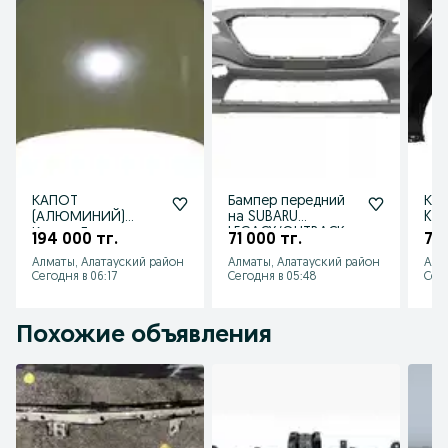
КАПОТ
Бампер передний
Кры
(АЛЮМИНИЙ)
на SUBARU
Kia
Крыло Дверь на
LEGACY/OUTBACK
194 000 тг.
71 000 тг.
70 
Lisan L7 2024
2021
Алматы, Алатауский район
Алматы, Алатауский район
Алм
Сегодня в 06:17
Сегодня в 05:48
Сего
Похожие объявления