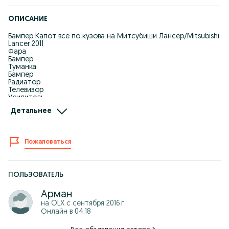
ОПИСАНИЕ
Бампер Капот все по кузова на Митсубиши Лансер/Mitsubishi
Lancer 2011
Фара
Бампер
Туманка
Бампер
Радиатор
Телевизор
Усилитель
Крепления бампере
Детальнее
на все виды ! Работаем без выходных! Производства Тайвань
Дубликат!
Все по Оптовый цены!
Отправка регион! Отправка по городу!
Пожаловаться
Оптом В Розницу
87*******10
ПОЛЬЗОВАТЕЛЬ
Арман
на OLX с
сентября 2016 г.
Онлайн в 04:18