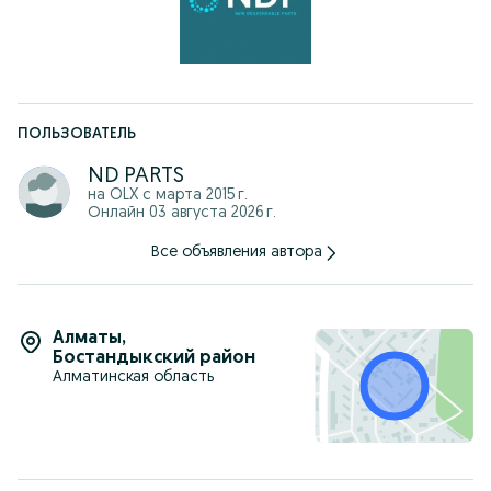
индивидуально.
Наш адрес: г.Алматы Сатпаева 29/3
г. Астана пр. Кабанбай Батыра, 58Б, ЖК "Экспо Бульвар
Плаза", блок 6.
График работы: С 10:00-18:00 ч.
ПОЛЬЗОВАТЕЛЬ
ND PARTS
на OLX с
марта 2015 г.
Онлайн 03 августа 2026 г.
Все объявления автора
Алматы
,
Бостандыкский район
Алматинская область