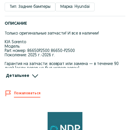
Тип: Задние бамперы
Марка: Hyundai
ОПИСАНИЕ
Только оригинальные запчасти! И все в наличии!
KIA Sorento
Модель:
Part номер: 86650P2500 86650-P2500
Поколение: 2025 г.-2026 г.
Гарантия на запчасти: возврат или замена — в течение 90
дней (если товар не был использован).
Детальнее
Мы явл. Крупнейшим поставщиком автозапчастей для
Корейских автомашин.
-Качество и оптовые цены.
Пожаловаться
-Запчасти в наличие и под заказ.
-При покупке каждому клиенту предоставляется
накопительная скидка на последующие покупки.
-Действует покупка в рассрочку.
-Отправляем по КЗ, стоимость рассчитывается