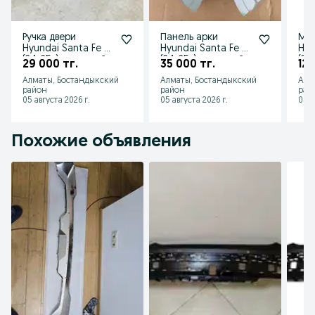
Ручка двери
Панель арки
Мол
Hyundai Santa Fe 5
Hyundai Santa Fe 5
Hyu
(24-25г) передний
(24-25г) передний
(24
29 000 тг.
35 000 тг.
12 
левый 82651P6200
правый
877
Алматы, Бостандыкский
Алматы, Бостандыкский
Алм
район
район
рай
05 августа 2026 г.
05 августа 2026 г.
05 а
Похожие объявления