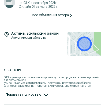
W124
на OLX с
сентября 2021 г.
W140
Онлайн 01 августа 2026 г.
W190
W202
W210 рест , до рест
Все объявления автора
W211 рестайлинг
W220 рест , до рест
Материал: стеклопластик и стекловолокно
Качество изготовления, удобная подгонка, возможность
Астана
,
Есильский район
дооснастить тюнинг элементами.
Акмолинская область
Подходят для замены штатных деталей и для стилизации
авто.
Доставка по всему Казахстану.
Все вопросы и фото по запросу.
ОБ АВТОРЕ
GTShop — профессиональное производство и продажа тюнинг-деталей 
для автомобилей.

Мы занимаемся изготовлением, поставкой и установкой обвесов, 
бамперов, расширений, порогов, диффузоров, спойлеров, капотов, 
крыльев из стеклопластика (fiberglass), ABS и PP-пластика.

Работаем более 10 лет, своё производство, свои формы, опытная команда 
Показать полностью
мастеров.

Изготавливаем детали точно в штатные места, с правильной 
геометрией, толщиной и качеством поверхности.