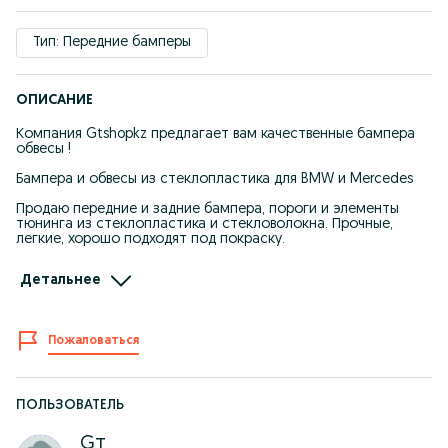
Тип: Передние бамперы
ОПИСАНИЕ
Компания Gtshopkz предлагает вам качественные бампера
обвесы !
Бампера и обвесы из стеклопластика для BMW и Mercedes
Продаю передние и задние бампера, пороги и элементы
тюнинга из стеклопластика и стекловолокна. Прочные,
легкие, хорошо подходят под покраску.
Под заказ модели:
Детальнее
BMW:
e34 м тех , шницер
e36 м тех
Пожаловаться
e38 шницер
e39
Е46
Е53 х5
Е60 м тех и м лук
ПОЛЬЗОВАТЕЛЬ
Mercedes-Benz:
Gт