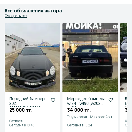
Все объявления автора
Смотреть все
Передний бампер
Мерседес бампера
Бам
202
w124 , w190 ,w202
Е34
201,190,124,211,140
,w210
W1
25 000 тг.
34 000 тг.
30 
задний бампер
.W1
Талдыкорган, Микрорайон
211
Сатпаев
1
Хме
Сегодня в 10:45
Сегодня в 10:24
Сего