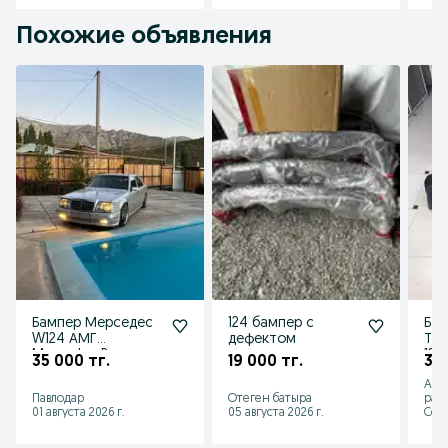
Похожие объявления
Бампер Мерседес
124 бампер с
Бам
W124 АМГ
дефектом
Тур
Mercedes-Benz
124
35 000 тг.
19 000 тг.
34 
W124 AMG, Brabus,
Аст
Wald
Павлодар
Отеген батыра
рай
01 августа 2026 г.
05 августа 2026 г.
Сего