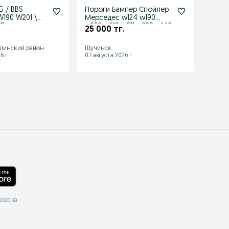
 / BBS
Пороги Бампер Спойлер
Стек
190 W201 \
Мерседес w124 w190
Benz 
VO
w202 w210 w211 w220 w140
левая
25 000 тг.
10 00
алинский район
Щучинск
Ленге
6 г.
07 августа 2026 г.
03 авгу
лефона