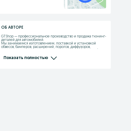
ОБ АВТОРЕ
GTShop — профессиональное производство и продажа тюнинг-
деталей для автомобилей.

Мы занимаемся изготовлением, поставкой и установкой 
обвесов, бамперов, расширений, порогов, диффузоров, 
спойлеров, капотов, крыльев из стеклопластика (fiberglass), ABS 
и PP-пластика.

Показать полностью
Работаем более 10 лет, своё производство, свои формы, 
опытная команда мастеров.

Изготавливаем детали точно в штатные места, с правильной 
геометрией, толщиной и качеством поверхности.