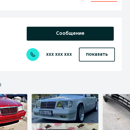
Сообщение
xxx xxx xxx
показать
е