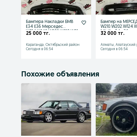
Бампера Накладки БМВ
Бампер на МЕРСЕ
Е34 Е36 Мерседес
W210.W202.W124.W
W124.W140.W202.W210.W21
1 БМВ е34.е36
25 000 тг.
32 000 тг.
1
Караганда, Октябрьский район
Алматы, Алатауский
Сегодня в 06:54
Сегодня в 06:54
Похожие объявления