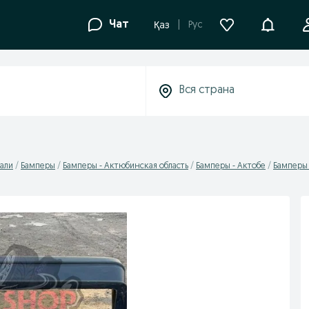
Уведомле
Чат
Рус
Қаз
али
Бамперы
Бамперы - Актюбинская область
Бамперы - Актобе
Бамперы 