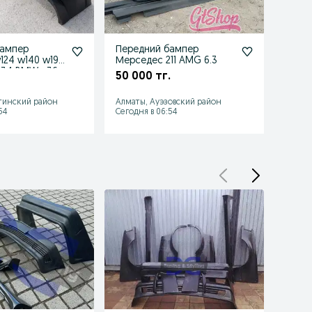
бампер
Передний бампер
БН сп
124 w140 w190
Мерседес 211 AMG 6.3
бампе
e34 BMW e36
SPOR
50 000 тг.
69 9
порог
Шымке
тинский район
Алматы, Ауэзовский район
район
54
Сегодня в 06:54
08 авгу