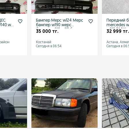
ДЕС
Бампер Мерс w124 Мерс
Передний 
140.w21
бампер w190 мерс
mercedes w
бампер w210 w211 бампер
w210 BMW 
35 000 тг.
32 999 тг.
w220
e38 e39
 район
Костанай
Астана, Алма
Сегодня в 06:54
Сегодня в 06: