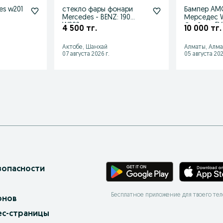
es w201
стекло фары фонари
Бампер AMG
Mercedes - BENZ: 190
Мерседес W
W202
Спойлер E
4 500 тг.
10 000 тг.
Актобе, Шанхай
Алматы, Алм
07 августа 2026 г.
05 августа 202
зопасности
Бесплатное приложение для твоего те
онов
ес-страницы