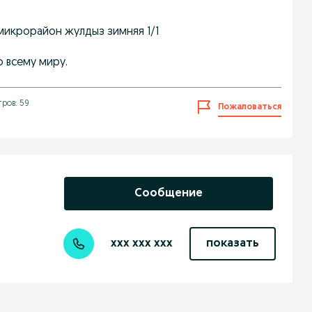
микрорайон жулдыз зимняя 1/1
о всему миру.
ров: 59
Пожаловаться
Сообщение
xxx xxx xxx
показать