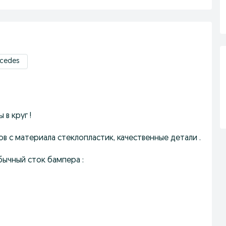
rcedes
в круг !
 с материала стеклопластик, качественные детали .
бычный сток бампера :