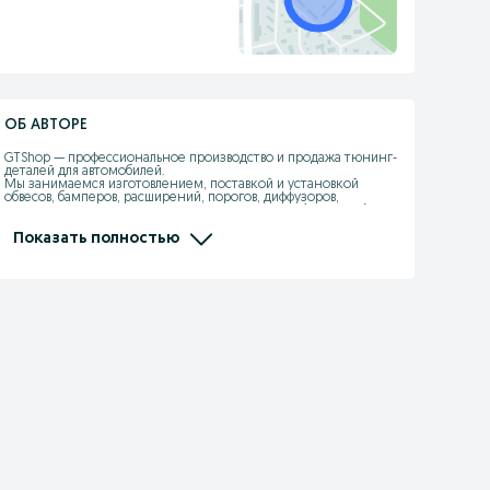
ОБ АВТОРЕ
GTShop — профессиональное производство и продажа тюнинг-
деталей для автомобилей.

Мы занимаемся изготовлением, поставкой и установкой 
обвесов, бамперов, расширений, порогов, диффузоров, 
спойлеров, капотов, крыльев из стеклопластика (fiberglass), ABS 
и PP-пластика.

Показать полностью
Работаем более 10 лет, своё производство, свои формы, 
опытная команда мастеров.

Изготавливаем детали точно в штатные места, с правильной 
геометрией, толщиной и качеством поверхности.