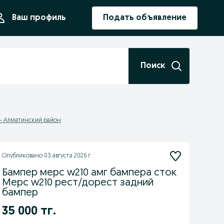
ния
Ваш профиль
Подать объявление
Поиск
- Алматинский район
Опубликовано
03 августа 2026 г.
Бампер мерс w210 амг бампера сток
Мерс w210 рест/дорест задний
бампер
35 000 тг.