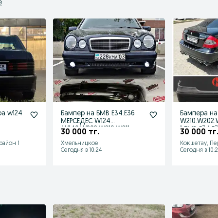
е
а w124
Бампер на БМВ Е34.Е36
Бампера на
МЕРСЕДЕС W124
W210.W202.
.W140.W202.W210.W211
1 БМВ Е34.Е
30 000 тг.
30 000 тг
район 1
Хмельницкое
Кокшетау, Пе
Сегодня в 10:24
Сегодня в 10:2