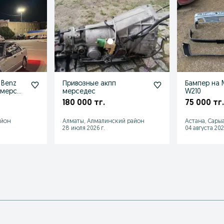
 Benz
Привозные акпп
Бампер на 
 мерс
мерседес
W210
ер в
180 000 тг.
75 000 тг.
айон
Алматы, Алмалинский район
Астана, Сары
28 июля 2026 г.
04 августа 202