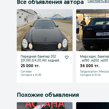
Все объявления автора
Смотреть вс
Передний бампер 202
Мерседес бампер
201,190,124,211,140 задний
, w190 ,w202 ,w210
бампер
25 000 тг.
34 000 тг.
Сатпаев
Талдыкорган, Микро
Сегодня в 10:45
Сегодня в 10:24
Похожие объявления