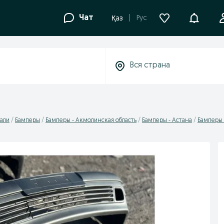
Уведомле
Чат
Рус
Қаз
али
Бамперы
Бамперы - Акмолинская область
Бамперы - Астана
Бамперы 