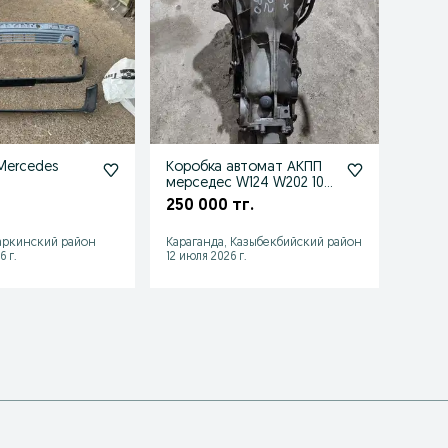
Mercedes
Коробка автомат АКПП
Бамп
мерседес W124 W202 104
Мерс
двигатель
/W210
250 000 тг.
30 0
аркинский район
Караганда, Казыбекбийский район
Астан
6 г.
12 июля 2026 г.
06 авгу