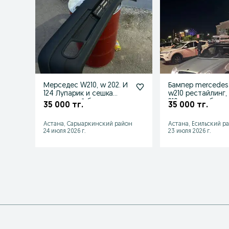
Мерседес W210, w 202. И
Бампер mercedes
124 Лупарик и сешка
w210 рестайлинг,
тюнинговый бампер
210 до рест бамп
35 000 тг.
35 000 тг.
круг
Астана, Сарыаркинский район
Астана, Есильский р
24 июля 2026 г.
23 июля 2026 г.