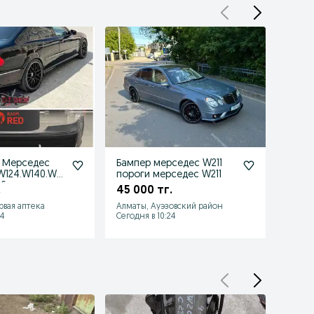
 Мерседес
Бампер мерседес W211
Бампе
W124.W140.W21
пороги мерседес W211
порог
36
.
45 000 тг.
45 0
рвая аптека
Алматы, Ауэзовский район
Астан
4
Сегодня в 10:24
Сегодн