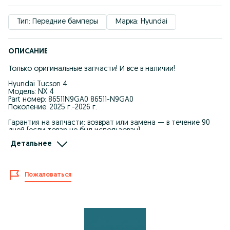
Тип: Передние бамперы
Марка: Hyundai
ОПИСАНИЕ
Только оригинальные запчасти! И все в наличии!
Hyundai Tucson 4
Модель: NX 4
Part номер: 86511N9GA0 86511-N9GA0
Поколение: 2025 г.-2026 г.
Гарантия на запчасти: возврат или замена — в течение 90
дней (если товар не был использован).
Детальнее
Мы явл. Крупнейшим поставщиком автозапчастей для
Корейских автомашин.
-Качество и оптовые цены.
Пожаловаться
-Запчасти в наличие и под заказ.
-При покупке каждому клиенту предоставляется
накопительная скидка на последующие покупки.
-Действует покупка в рассрочку.