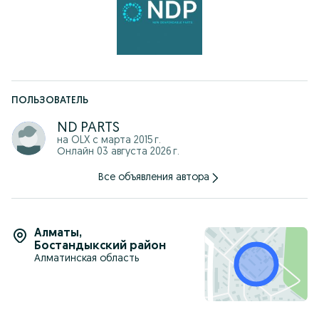
-Отправляем по КЗ, стоимость рассчитывается
индивидуально.
Наш адрес: г.Алматы Сатпаева 29/3
г. Астана пр. Кабанбай Батыра, 58Б, ЖК "Экспо Бульвар
Плаза", блок 6.
График работы: С 10:00-18:00 ч.
ПОЛЬЗОВАТЕЛЬ
ND PARTS
на OLX с
марта 2015 г.
Онлайн 03 августа 2026 г.
Все объявления автора
Алматы
,
Бостандыкский район
Алматинская область