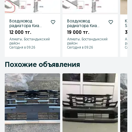
Воздуховод
Воздуховод
Кат
радиатора Киа
радиатора Киа
Sor
соренто
соренто
зад
12 000 тг.
19 000 тг.
39 
дефлектор Kia
дефлектор Kia
924
Алматы, Бостандыкский
Алматы, Бостандыкский
Алм
Sorento 29150-
Sorento 29135-
район
район
рай
P2500
P2800
Сегодня в 09:26
Сегодня в 09:26
Сего
Похожие объявления