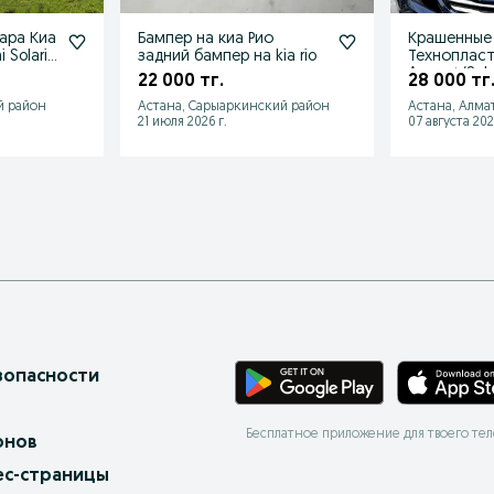
ара Киа
Бампер на киа Рио
Крашенные
 Solaris
задний бампер на kia rio
Технопласт
Accent/Solar
22 000 тг.
28 000 тг
й район
Астана, Сарыаркинский район
Астана, Алма
21 июля 2026 г.
07 августа 202
зопасности
Бесплатное приложение для твоего те
онов
ес-страницы