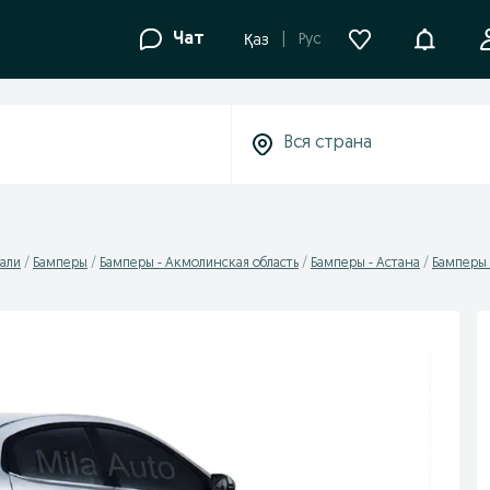
Уведомле
Чат
Рус
Қаз
али
Бамперы
Бамперы - Акмолинская область
Бамперы - Астана
Бамперы 