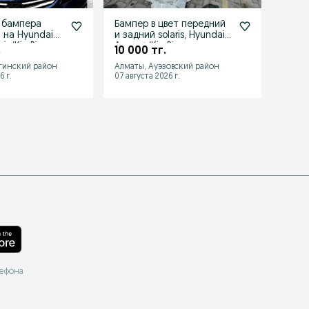
 бампера
Бампер в цвет передний
Крыл
 на Hyundai
и задний solaris, Hyundai
капот
is/Kia Rio
Accent/Kia Rio
фара 
.
10 000 тг.
75 0
RIO 12
тинский район
Алматы, Ауэзовский район
Алматы
6 г.
07 августа 2026 г.
05 авгу
лефона