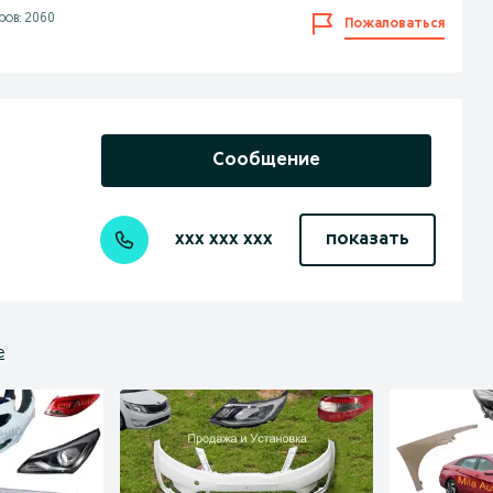
ов: 2060
Пожаловаться
Сообщение
xxx xxx xxx
показать
е