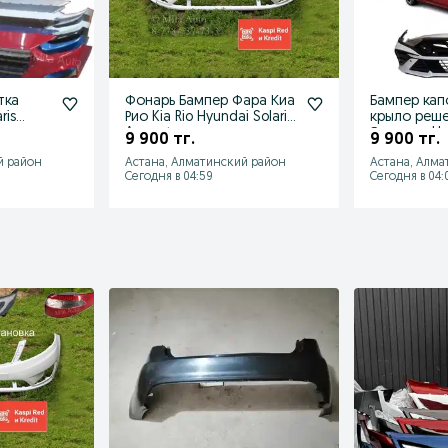
тка
Фонарь Бампер Фара Киа
Бампер кап
ris
Рио Kia Rio Hyundai Solaris
крыло реше
Accent
Элантра Hyu
9 900 тг.
9 900 тг.
CN7
й район
Астана, Алматинский район
Астана, Алма
Сегодня в 04:59
Сегодня в 04: