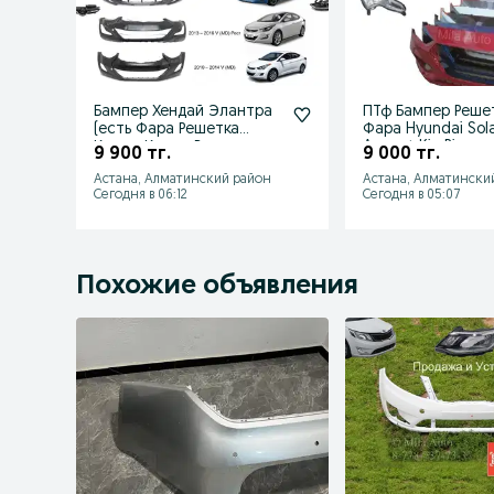
Бампер Хендай Элантра
ПТф Бампер Реше
(есть Фара Решетка
Фара Hyundai Sola
Крыло Капот Вентилятор
Accent Kia Rio
9 900 тг.
9 000 тг.
экран)
Астана, Алматинский район
Астана, Алматински
Сегодня в 06:12
Сегодня в 05:07
Похожие объявления