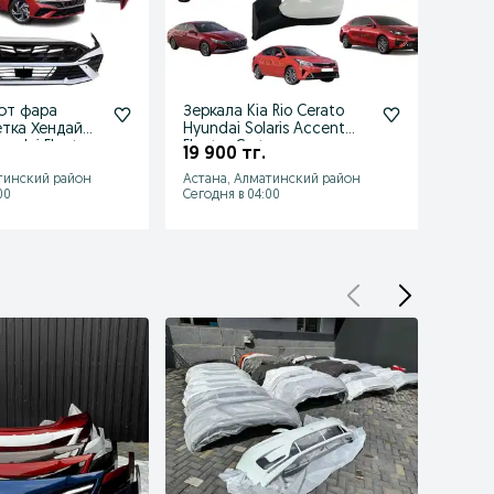
от фара
Зеркала Kia Rio Cerato
Бамп
тка Хендай
Hyundai Solaris Accent
Мерс
ndai Elantra
Elantra Creta зеркало
201
19 900 тг.
28 0
тинский район
Астана, Алматинский район
Астан
00
Сегодня в 04:00
Сегодн