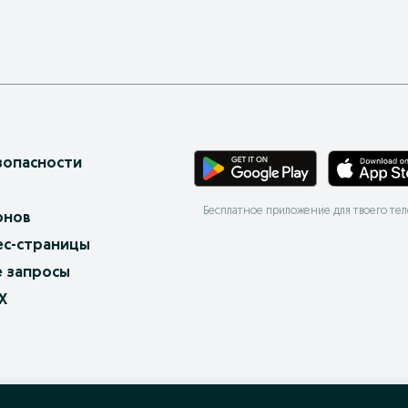
зопасности
Бесплатное приложение для твоего те
онов
ес-страницы
 запросы
X