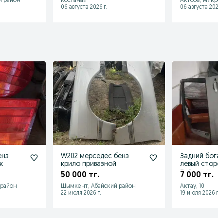
й район
Костанай
Актобе, микр
06 августа 2026 г.
06 августа 202
енз
W202 мерседес бенз
Задний бог
к
крило привазной
левый сторо
Тойота Аль
50 000 тг.
7 000 тг.
 район
Шымкент, Абайский район
Актау, 10
22 июля 2026 г.
19 июля 2026 г