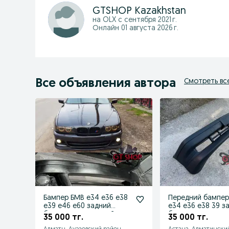
GTSHOP Kazakhstan
на OLX с
сентября 2021 г.
Онлайн 01 августа 2026 г.
Все объявления автора
Смотреть вс
Бампер БМВ е34 е36 е38
Передний бампе
е39 е46 е60 задний
e34 е36 е38 39 з
бампер пороги спойлер
бампер пороги г
35 000 тг.
35 000 тг.
БМВ
е34