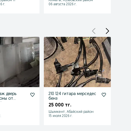
орайон 11
Алматы, Ауэзовский район
Астана
6 г.
06 августа 2026 г.
06 авгу
аж дверь
210 124 гитара мерседес
W210 
ны от
бенз
мерс
фард и салон
25 000 тг.
35 0
Шымкент, Абайский район
Шымке
.
15 июля 2026 г.
21 июля