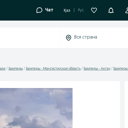
Уведомле
Чат
Рус
Қаз
али
Бамперы
Бамперы - Мангистауская область
Бамперы - Актау
Бамперы 