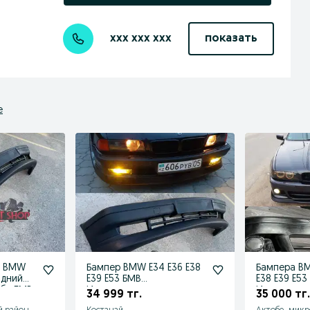
xxx xxx xxx
показать
е
р BMW
Бампер BMW E34 E36 E38
Бампера BM
адний
E39 E53 БМВ
E38 E39 E53
уба БМВ
Изготавливаем и
Изготавлив
34 999 тг.
35 000 тг.
продаем: Передни
продаем: П