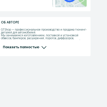
ОБ АВТОРЕ
GTShop — профессиональное производство и продажа тюнинг-
деталей для автомобилей.

Мы занимаемся изготовлением, поставкой и установкой 
обвесов, бамперов, расширений, порогов, диффузоров, 
спойлеров, капотов, крыльев из стеклопластика (fiberglass), ABS 
и PP-пластика.

Показать полностью
Работаем более 10 лет, своё производство, свои формы, 
опытная команда мастеров.

Изготавливаем детали точно в штатные места, с правильной 
геометрией, толщиной и качеством поверхности.