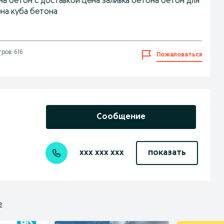
а бетон с доставкой цена заливка бетона бетон для
на куба бетона
ров: 616
Пожаловаться
Сообщение
xxx xxx xxx
показать
е