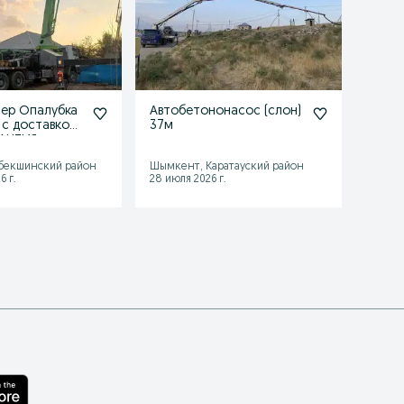
ер Опалубка
Автобетононасос (слон)
БЕТОН
с доставкой
37м
13 50
РАНТИЯ
бекшинский район
Шымкент, Каратауский район
Шымке
6 г.
28 июля 2026 г.
01 авгу