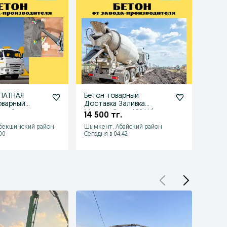
ЛАТНАЯ
Бетон товарный
Бетон
оварный
Доставка Заливка
Бето
ливка
Миксер Слон АРЗАН!
Слон
14 500 тг.
Шымке
бекшинский район
Шымкент, Абайский район
район
00
Сегодня в 04:42
Сегодн