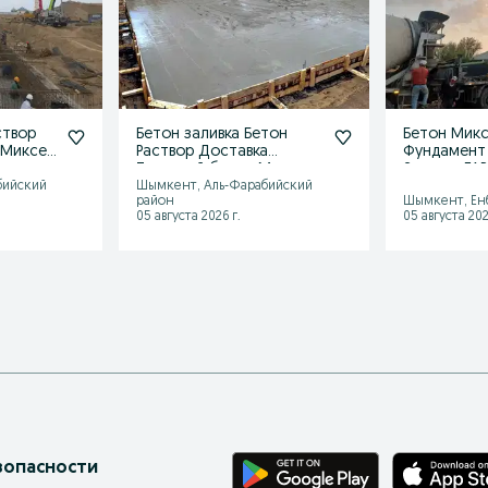
створ
Бетон заливка Бетон
Бетон Микс
 Миксер
Раствор Доставка
Фундамент 
Товарный бетон Миксер
Заливка ГА
Слон Есть
бийский
Шымкент, Аль-Фарабийский
район
Шымкент, Ен
05 августа 2026 г.
05 августа 202
зопасности