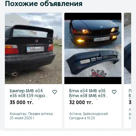
Похожие объявления
Бампер БМВ е34
Bmw e34 БМВ е36
Пер
е36 е38 Е39 пороги
Bmw e38 БМВ е39
BMW
накладки Спойлер
бампера спойлер
39 
35 000 тг.
32 000 тг.
35 
бампер
накладки туманки
пор
Аст
е3
Кокшетау, Первая аптека
Астана, Байконурский
рай
25 июля 2026 г.
Сегодня в 10:20
06 а