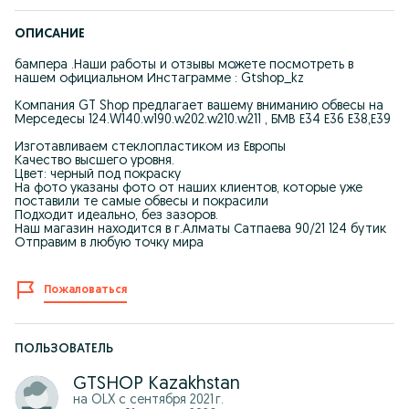
ОПИСАНИЕ
бампера .Наши работы и отзывы можете посмотреть в
нашем официальном Инстаграмме : Gtshop_kz
Компания GT Shop предлагает вашему вниманию обвесы на
Мерседесы 124.W140.w190.w202.w210.w211 , БМВ Е34 Е36 Е38,Е39
Изготавливаем стеклопластиком из Европы
Качество высшего уровня.
Цвет: черный под покраску
На фото указаны фото от наших клиентов, которые уже
поставили те самые обвесы и покрасили
Подходит идеально, без зазоров.
Наш магазин находится в г.Алматы Сатпаева 90/21 124 бутик
Отправим в любую точку мира
Пожаловаться
ПОЛЬЗОВАТЕЛЬ
GTSHOP Kazakhstan
на OLX с
сентября 2021 г.