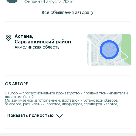
Онлайн 01 августа 2026 г.
Все объявления автора
Астана
,
Сарыаркинский район
Акмолинская область
ОБ АВТОРЕ
GTShop — профессиональное производство и продажа тюнинг-деталей 
для автомобилей.

Мы занимаемся изготовлением, поставкой и установкой обвесов, 
бамперов, расширений, порогов, диффузоров, спойлеров, капотов, 
крыльев из стеклопластика (fiberglass), ABS и PP-пластика.

Работаем более 10 лет, своё производство, свои формы, опытная команда 
Показать полностью
мастеров.

Изготавливаем детали точно в штатные места, с правильной 
геометрией, толщиной и качеством поверхности.