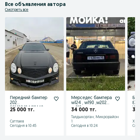
Все объявления автора
Смотреть все
Передний бампер
Мерседес бампера
Бам
202
w124 , w190 ,w202
Е34
201,190,124,211,140
,w210
W1
25 000 тг.
34 000 тг.
30 
задний бампер
.W1
Талдыкорган, Микрорайон
211
Сатпаев
1
Хме
Сегодня в 10:45
Сегодня в 10:24
Сего