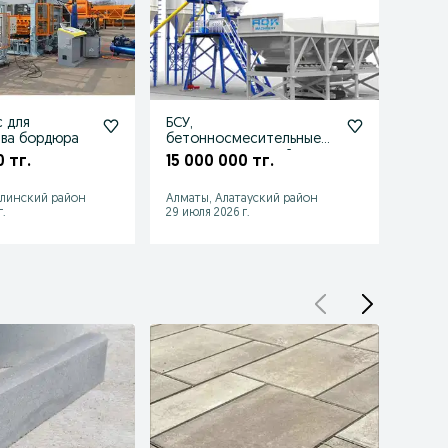
 для
БСУ,
Обор
тва бордюра
бетонносмесительные
произ
узлы всех моделей
и бо
 тг.
15 000 000 тг.
16 0
алинский район
Алматы, Алатауский район
Алмат
.
29 июля 2026 г.
29 июл