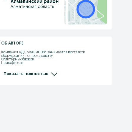
Алмалинский район
Алматинская область
ОБ АВТОРЕ
Компания АДК МАШИНЕРИ занимается поставкой 
оборудовании по производству:

Сплитерных блоков

Шлакоблоков

Пескоблоков

Профнастила

Черепицы

Показать полностью
Угольных брикетов