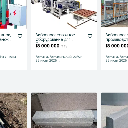
анок,
Вибропрессовочное
Вибропресс
анок
оборудование для
производс
к
брусчатки
18 000 000 тг.
18 000 000
5-я аптека
Алматы, Алмалинский район
Алматы, Алм
29 июля 2026 г.
29 июля 2026 г