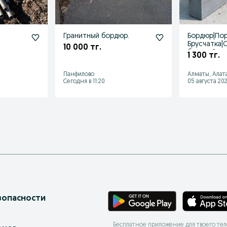
а
Гранитный бордюр.
Бордюр|Пор
Брусчатка|
10 000 тг.
блок с Зав
1 300 тг.
Панфилово
Алматы, Алат
Сегодня в 11:20
05 августа 202
зопасности
Бесплатное приложение для твоего те