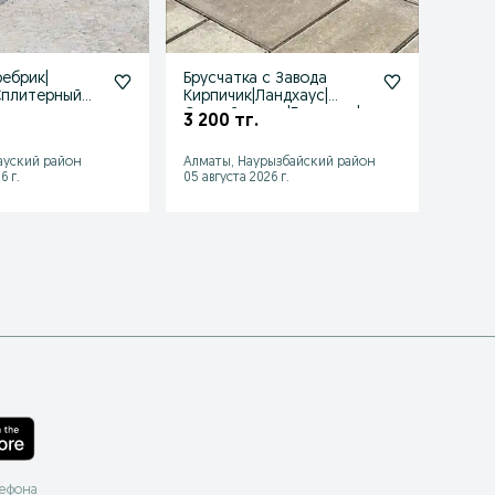
ебрик|
Брусчатка с Завода
Мрам
Сплитерный
Кирпичик|Ландхаус|
2 500
ода
Старый город|Бордюры|
3 200 тг.
Сплитерные
Шымке
ауский район
Алматы, Наурызбайский район
район
6 г.
05 августа 2026 г.
16 июл
лефона