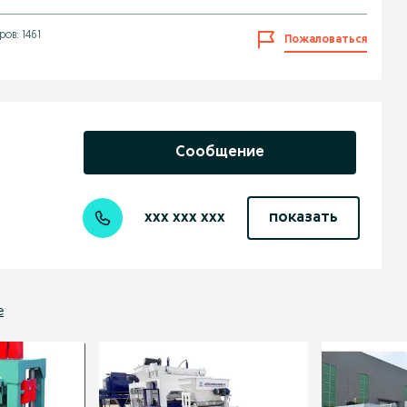
ов: 1461
Пожаловаться
Сообщение
xxx xxx xxx
показать
е