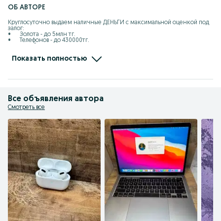
ОБ АВТОРЕ
Круглосуточно выдаем наличные ДЕНЬГИ с максимальной оценкой под 
залог:

•	Золота - до 5млн тг.

•	Телефонов - до 430000тг.

•	Ноутбуков и ПК - до 450000тг.

•	Телевизоров – до 200000тг.

•	Фотоаппаратов - до 270000тг.

Показать полностью
•	Игровых приставок - до 100000тг.

ГАРАНТИРУЕМ:

•	Самую высокую оценку

•	Низкий %

•	Быстрое и вежливое обслуживание 

Все объявления автора
•	Займ без скрытых комиссии 

•	Перерасчет, % по факту (1 день)

Смотреть все
•       Частичное погашение 

Звоните, приходите, работаем 24/7

«ДОРОГО ЦЕНИМ, БЕРЕЖНО ХРАНИМ»