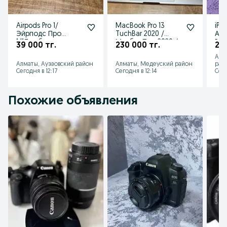
Airpods Pro 1/
MacBook Pro 13
iPh
Эйрподс Про
TuchBar 2020 /
Айф
1/"Ломбард
Макбук Про 2020 /
РА
39 000 тг.
230 000 тг.
24
Лидер"РАССРОЧКА
РАССРОЧКА
МЕ
Алм
ДО 60 МЕСЯЦЕВ!!
"Ломбард Лидер
Ли
Алматы, Ауэзовский район
Алматы, Медеуский район
рай
Сегодня в 12:17
Сегодня в 12:14
Сего
Похожие объявления