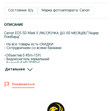
Состояние: Б/у
Марка фотоаппарата: Canon
ОПИСАНИЕ
Canon EOS 5D Mark II /РАССРОЧКА ДО 60 МЕСЯЦЕВ/"Лидер
Ломбард"
- На все товары есть СКИДКИ
- Сотрудничаем со всеми банками
-Объектив 0.45m-1.5ft
- Видоискатель зеркальный
- Видео:Full HD (1080p)
- Состояние 9/10
Детальнее
- в комплекте з/у, 2 батареи
- ₸ 135 000
- Код товара: т126969468
Пожаловаться
** Kaspi ЖҰМА!!!
** Kaspi Рассрочка/Kaspi Кредит/Kaspi RED!!!
** Eurasian bank
** Freedom bank
** ForteBank
** Centercredit