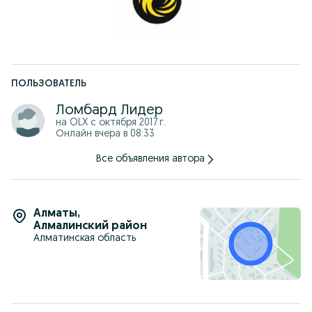
** Home Credit Bank
** Halyk Bank
** Выдаем юридическую ГАРАНТИЮ!
** Работаем круглосуточно, без выходных!
** Ждем вас по адресу: Толеби 297 уг.ул Прокофьева
ПОЛЬЗОВАТЕЛЬ
Ломбард Лидер
на OLX с
октября 2017 г.
Онлайн вчера в 08:33
Все объявления автора
Алматы
,
Алмалинский район
Алматинская область