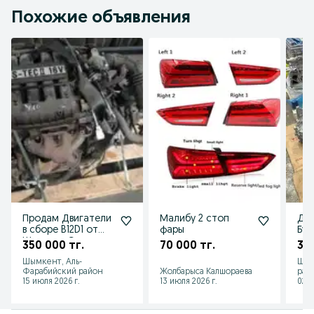
Похожие объявления
Продам Двигатели
Малибу 2 стоп
Дви
в сборе B12D1 от
фары
Бу 
Шевроле Спарк,
350 000 тг.
70 000 тг.
347
Chevrolet Spark 1.2л
Шымкент, Аль-
Шым
Фарабийский район
Жолбарыса Калшораева
рай
15 июля 2026 г.
13 июля 2026 г.
02 а