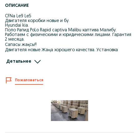
ОПИСАНИЕ
CFNa Le9 Le5
Двигателя коробки новые и бу.
Hyundai kia.
Поло Рапид PoLo Rapid captiva Malibu каптива Малибу.
Работаем с физическими и юридическими лицами. Гарантия
2 месяца.
Сапасы жақсы!!
Двигателя новые Жаңа хорошего качества. Установка
автосервис.
И бу оригинал. Наличие. Оптовикам скидки!
Детальнее
Все основные запчасти на моторе установлены
оригинальные корейских производителей. Двигатель
запускался на стенде и прошел все необходимые проверки и
готов к эксплуатации. Гарантия на проверку есть.
Пожаловаться
+ в подарок прокладки фильтр датчик
G4FC G4FG
G4NA G4KE
G4KD G4FJ
G4KJ G4KG
G4FG G4FA
Доставка по РК Есть! Гарантия на проверку Есть!
Можно в Кредит рассрочка или рэд.
Счёт на оплату Счёт фактура договор эсф оформление
фирмы.
Работаем на прямую с заводом изготовителя.