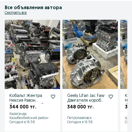
Все объявления автора
Смотреть все
Кобальт Жентра
Geely Lifan Jac Faw
Коб
Нексия Равон
Двигателя коробки
Нек
Двигателя коробки
новые!!!
Дви
344 000 тг.
348 000 тг.
345
новые и б/у.!!
нов
Караганда,
Казыбекбийский район
Петропавловск
Шым
Сегодня в 16:58
Сегодня в 16:58
Сего