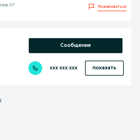
ров: 217
Пожаловаться
Сообщение
xxx xxx xxx
показать
е