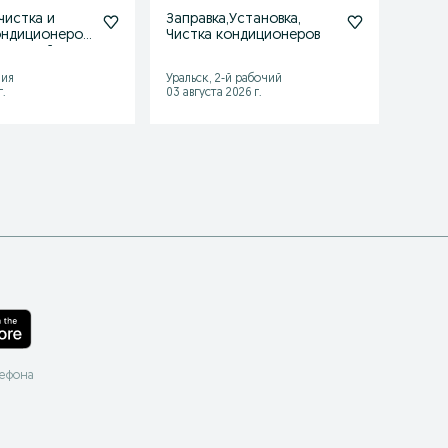
чистка и
Заправка,Установка,
Уста
ондиционеров.
Чистка кондиционеров
конди
нальный
обсл
зия
Уральск, 2-й рабочий
Уральс
.
03 августа 2026 г.
Сегодн
лефона