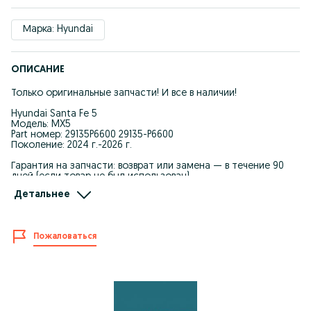
Марка: Hyundai
ОПИСАНИЕ
Только оригинальные запчасти! И все в наличии!
Hyundai Santa Fe 5
Модель: MX5
Part номер: 29135P6600 29135-P6600
Поколение: 2024 г.-2026 г.
Гарантия на запчасти: возврат или замена — в течение 90
дней (если товар не был использован).
Детальнее
Мы явл. Крупнейшим поставщиком автозапчастей для
Корейских автомашин.
-Качество и оптовые цены.
Пожаловаться
-Запчасти в наличие и под заказ.
-При покупке каждому клиенту предоставляется
накопительная скидка на последующие покупки.
-Действует покупка в рассрочку.