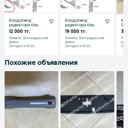
Воздуховод
Воздуховод
Кат
радиатора Киа
радиатора Киа
Sor
соренто
соренто
зад
12 000 тг.
19 000 тг.
39 
дефлектор Kia
дефлектор Kia
924
Алматы, Бостандыкский
Алматы, Бостандыкский
Алм
Sorento 29150-
Sorento 29135-
район
район
рай
P2500
P2800
Сегодня в 09:26
Сегодня в 09:26
Сего
Похожие объявления