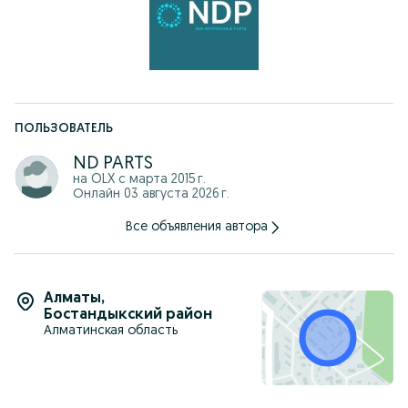
-Отправляем по КЗ, стоимость рассчитывается
индивидуально.
Наш адрес: г.Алматы Сатпаева 29/3
г. Астана пр. Кабанбай Батыра, 58Б, ЖК "Экспо Бульвар
Плаза", блок 6.
График работы: С 10:00-18:00 ч.
ПОЛЬЗОВАТЕЛЬ
ND PARTS
на OLX с
марта 2015 г.
Онлайн 03 августа 2026 г.
Все объявления автора
Алматы
,
Бостандыкский район
Алматинская область