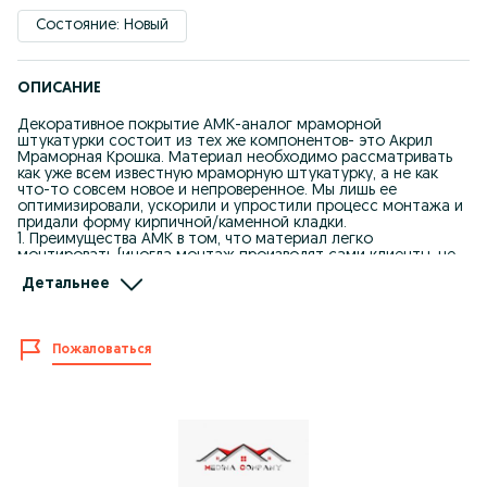
Состояние: Новый
ОПИСАНИЕ
Декоративное покрытие АМК-аналог мраморной
штукатурки состоит из тех же компонентов- это Акрил
Мраморная Крошка. Материал необходимо рассматривать
как уже всем известную мраморную штукатурку, а не как
что-то совсем новое и непроверенное. Мы лишь ее
оптимизировали, ускорили и упростили процесс монтажа и
придали форму кирпичной/каменной кладки.
1. Преимущества АМК в том, что материал легко
монтировать (иногда монтаж производят сами клиенты, не
тратя на это деньги).
Детальнее
2. Доступная цена (многие могут свой некрасивый или не
отделанный фасад превратить в красивый кирпичный дом из
натуральной мраморной крошки).
3. Материал имеет легкий вес (тем самым не несет нагрузку
Пожаловаться
на конструктив здания, не требует устройство фундамента).
4. Его можно ремонтировать, если часть элементов
повреждены их просто заменяют, не нужно переделывать
всю стену.
5. Большая цветовая гамма, можно создавать свои
уникальные комбинации из всех имеющихся оттенков.
Можно сделать даже рисунок (например, один рыбак
изобразил рыбку из наших элементов АМК).
6. Монтаж можно начать с любой стороны, сверху вниз,