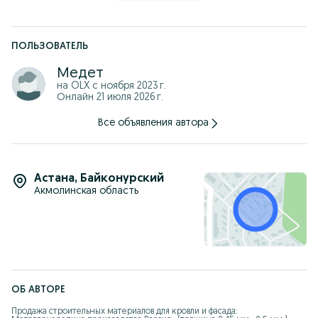
справа на лево и остановить на любом этапе.
7. Материал легко резать даже ножницами.
9. Применяется на различные поверхности: пенопласт,
каменная вата, газобетон, штукатурка, ГКЛ, ЦСП, ОСБ,
ПОЛЬЗОВАТЕЛЬ
экструзия.
Медет
на OLX с
ноября 2023 г.
Онлайн 21 июля 2026 г.
Все объявления автора
Астана
,
Байконурский
Акмолинская область
ОБ АВТОРЕ
Продажа строительных материалов для кровли и фасада:
