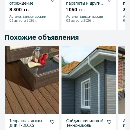
ограждение
парапеты и другие
пол
изделия из жести
уте
8 300 тг.
1 050 тг.
3 9
на заказ и в налич
POL
Астана, Байконурский
Астана, Байконурский
Аст
03 августа 2026 г.
03 августа 2026 г.
03 а
Похожие объявления
Террасная доска
Сайдинг виниловый
АМК
ДПК T-DECKS
Технониколь
пок