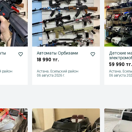
аты
Автоматы Орбизами
Детские м
электромоб
18 990 тг.
вкусным це
59 990 тг
й район
Астана, Есильский район
Астана, Есил
06 августа 2026 г.
06 августа 202