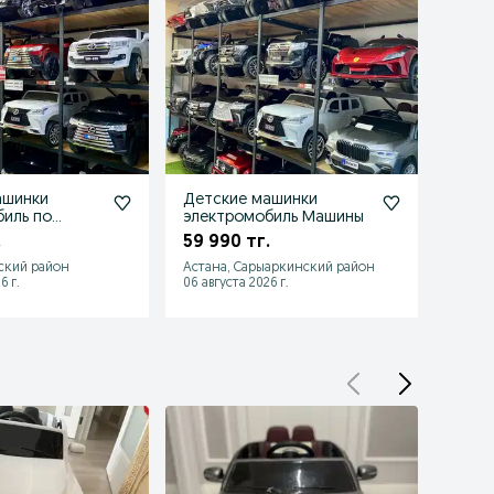
ашинки
Детские машинки
Аккум
иль по
электромобиль Машины
детс
нам
маши
.
59 990 тг.
4 99
маши
ьский район
Астана, Сарыаркинский район
Астана
6 г.
06 августа 2026 г.
06 авгу