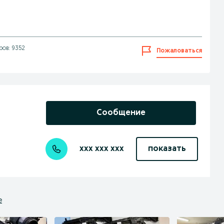
ов: 9352
Пожаловаться
Сообщение
xxx xxx xxx
показать
е