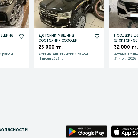
машина
Детский машина
Продажа д
состояния хороши
электриче
25 000 тг.
32 000 тг.
й район
Астана, Алматинский район
Астана, Есил
11 июля 2026 г.
31 июля 2026 г
зопасности