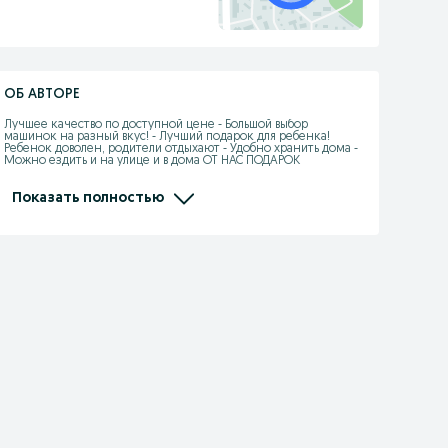
ОБ АВТОРЕ
Лучшее качество по доступной цене - Большой выбор 
машинок на разный вкус! - Лучший подарок для ребенка! 
Ребенок доволен, родители отдыхают - Удобно хранить дома - 
Можно ездить и на улице и в дома ОТ НАС ПОДАРОК 
ПОКУПАТЕЛЮ НОМЕРА МАШИНЫ НА ВЫБОР И ПРАВА С ФОТО 
РЕБЕНКА *Заводской оригинал * Бесплатная оформление 
машинки для подарка * 12 месяцев Гарантия *Наше счастье - 
Показать полностью
это дети *Хотите получить наш Price List? Пишите!