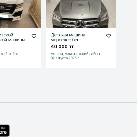
етской
Детская машина
Детс
ской машины
мерседес бенз
Элек
,маши
40 000 тг.
63 9
пульт
ьский район
Астана, Алматинский район
Астан
.
02 августа 2026 г.
06 авгу