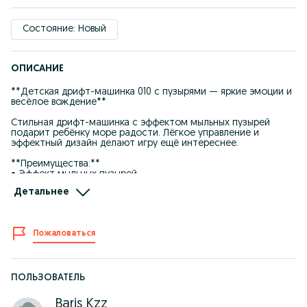
Состояние: Новый
ОПИСАНИЕ
**Детская дрифт-машинка 010 с пузырями — яркие эмоции и
весёлое вождение**
Стильная дрифт-машинка с эффектом мыльных пузырей
подарит ребёнку море радости. Лёгкое управление и
эффектный дизайн делают игру ещё интереснее.
**Преимущества:**
• Эффект мыльных пузырей
• Дрифт-функция для крутых поворотов
Детальнее
• Пульт дистанционного управления
• Яркая подсветка
• Прочный корпус
• Простое и удобное управление
Пожаловаться
**Характеристики:**
• Тип: дрифт-машинка
• Модель: 010
• Управление: пульт
ПОЛЬЗОВАТЕЛЬ
• Функции: дрифт, пузыри, подсветка
• Питание: аккумулятор
Baris Kzz