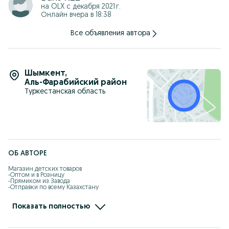
• Использование: дом / улица
на OLX с
декабря 2021 г.
Онлайн вчера в 18:38
Все объявления автора
Шымкент
,
Аль-Фарабийский район
Туркестанская область
ОБ АВТОРЕ
Магазин детских товаров 

-Оптом и в Розницу

-Прямиком из Завода

-Отправки по всему Казахстану

-Kaspi рассрочка, Red есть

-Самовызов адрес: Жандарбекова 93

-Без выходных с 10:00-22:00

Показать полностью
-Доставка по городу Шымкент бесплатно