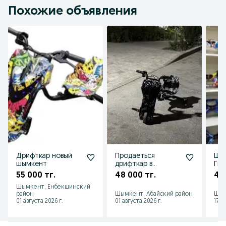
Похожие объявления
Дрифткар новый
Продаеться
Шы
шымкент
дрифткар в
Гир
идеальном
гид
55 000 тг.
48 000 тг.
49 
состояние!!!
сиг
Шымкент, Енбекшинский
дри
район
Шымкент, Абайский район
Шым
01 августа 2026 г.
01 августа 2026 г.
17 и