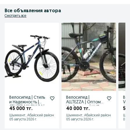
Все объявления автора
Смотреть все
Велосипед | Стиль
Велосипед |
Вел
и Надежность |
ALLTEZZA | Оптом
VE
CRUZER MAGNUM |
И в Розницу | ХИТ
Алю
45 000 тг.
40 000 тг.
55 
26 размер
ПРОДАЖА !!!
Вел
Шымкент, Абайский район
Шымкент, Абайский район
Шым
кол
05 августа 2026 г.
05 августа 2026 г.
05 а