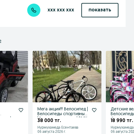
xxx xxx xxx
показать
е
Мега акция!!! Велосипед |
Детские ве
Велосипеды спортивные
Велосипеды
ник |
|Оптом и в розницу| BMX
Оптом и в 
38 000 тг.
18 990 тг.
!
Нурмухамеда Есентаева
Нурмухамеда 
06 августа 2026 г.
06 августа 202