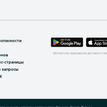
зопасности
Бесплатное приложение для твоего те
онов
ес-страницы
 запросы
X