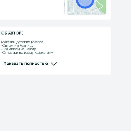
ОБ АВТОРЕ
Магазин детских товаров 

-Оптом и в Розницу

-Прямиком из Завода

-Отправки по всему Казахстану

-Kaspi рассрочка, Red есть

-Самовызов адрес: Жандарбекова 93

-Без выходных с 10:00-22:00

Показать полностью
-Доставка по городу Шымкент бесплатно