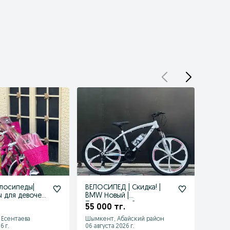
лосипеды|
ВЕЛОСИПЕД | Скидка! |
Велос
 для девочек|
BMW Новый |
боль
розницу
Подростковый
Бесп
55 000 тг.
60 0
Велосипед БМВ
Есентаева
Шымкент, Абайский район
Шымке
6 г.
06 августа 2026 г.
06 авгу