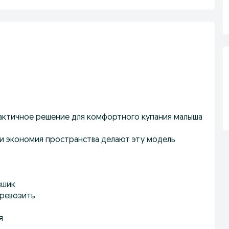
практичное решение для комфортного купания малыша
и экономия пространства делают эту модель
вшик
еревозить
я