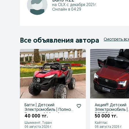
на OLX с
декабря 2021 г.
Онлайн в 04:29
Все объявления автора
Смотреть вс
Багги | Детский
Акция!!! Детский
Электромобиль | Полно
Электромобиль |
Приводный | Яркий и
TOYOTA Внедорож
40 000 тг.
50 000 тг.
Насыщенный!
По Оптовой Цене
Шымкент, Туран
Кайтпас
06 августа 2026 г.
06 августа 2026 г.