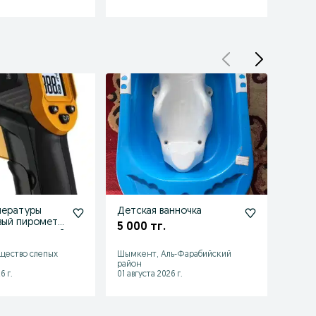
пературы
Детская ванночка
Сафа 
ометр
5 000 тг.
40 0
 электронный
щество слепых
Шымкент, Аль-Фарабийский
район
Кокшет
6 г.
01 августа 2026 г.
17 июля