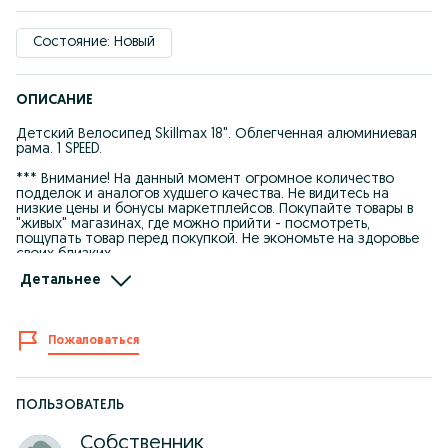
Состояние: Новый
ОПИСАНИЕ
Детский Велосипед Skillmax 18". Облегченная алюминиевая
рама. 1 SPEED.
*** Внимание! На данный момент огромное количество
подделок и аналогов худшего качества. Не видитесь на
низкие цены и бонусы маркетплейсов. Покупайте товары в
"живых" магазинах, где можно прийти - посмотреть,
пощупать товар перед покупкой. Не экономьте на здоровье
своих близких.
Детальнее
Характеристики:
+ Облегченная Алюминиевая рама. Чем легче - тем лучше.
+ Размер колес 18". Идеален для детей 5-7 лет. Но дети все
разные, так что обязательно приезжайте в магазин, мерить
Пожаловаться
байк. Также есть тест драйв - это очень важно при выборе
велосипеда!
+ Трещотка с 1 звездой (односкоростной байк). Меньше
хлопот со скоростями.
+ Защитка цепи. Вещи вашего ребенка в чистоте.
ПОЛЬЗОВАТЕЛЬ
+ Надежные Дисковые механические тормоза. Безопасность
превыше всего.
Собственник