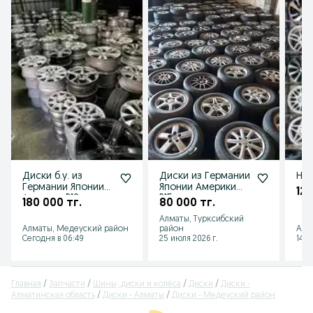
Диски б.у. из
Диски из Германии
Нов
Германии Японии
Японии Америки
120
Америки R18
R15
180 000 тг.
80 000 тг.
Алматы, Турксибский
Алматы, Медеуский район
район
Алм
Сегодня в 06:49
25 июля 2026 г.
14 и
Главная
Запчасти
Шины, диски и колёса
Диски
Диски -
Алматинская область
Диски - Алматы
Диски - Медеуский район