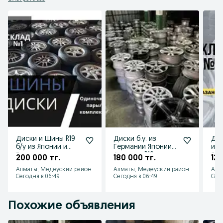
Диски и Шины R19
Диски б.у. из
Дис
б/у из Японии и
Германии Японии
из 
Германии
Америки R18
Япо
200 000 тг.
180 000 тг.
120
Алматы, Медеуский район
Алматы, Медеуский район
Алм
Сегодня в 06:49
Сегодня в 06:49
Сего
Похожие объявления