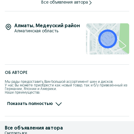
Все объявления автора
Алматы
,
Медеуский район
Алматинская область
ОБ АВТОРЕ
Мы рады предоставить Вам большой ассортимент шин и дисков.

У нас Вы можете приобрести как новый товар, так и б/у привезённый из 
Германии, Японии и Америки.

Наши преимущества: 

                                        - От R13 до R22;

                                        - Лето / Зима

                                        - Гарантия на шиномонтаж;

Показать полностью
                                        - Доставка / Отправка в регионы;

                                        - Сезонное хранение;

                                        - Рассрочка / Kaspi Red
Все объявления автора
Смотреть все